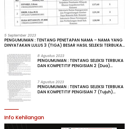
5 September 2023
PENGUMUMAN : TENTANG PENETAPAN NAMA – NAMA YANG
DINYATAKAN LULUS 3 (TIGA) BESAR HASIL SELEKSI TERBUKA
PENGISIAN JABATAN PIMPINAN TINGGI PRATAMA DI
LINGKUNGAN PEMERINTAH DAERAH KABUPATEN KONAWE
8 Agustus 2023
PENGUMUMAN : TENTANG SELEKSI TERBUKA
DAN KOMPETITIF PENGISIAN 2 (Dua)
JABATAN PIMPINAN TINGGI PRATAMA DI
LINGKUNGAN PEMERINTAH DAERAH
KABUPATEN KONAWE
7 Agustus 2023
PENGUMUMAN : TENTANG SELEKSI TERBUKA
DAN KOMPETITIF PENGISIAN 7 (Tujuh)
JABATAN PIMPINAN TINGGI PRATAMA DI
LINGKUNGAN PEMERINTAH DAERAH
KABUPATEN KONAWE
Info Kehilangan