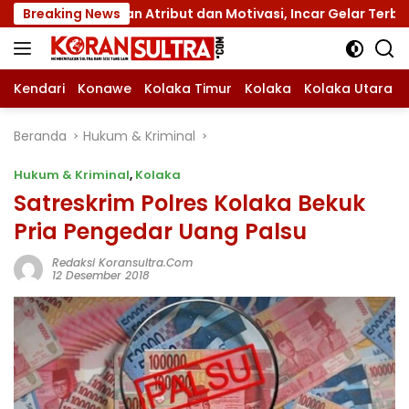
Langsung
engan Atribut dan Motivasi, Incar Gelar Terbaik di Sultra
Breaking News
ke
konten
Kendari
Konawe
Kolaka Timur
Kolaka
Kolaka Utara
Beranda
Hukum & Kriminal
Hukum & Kriminal
,
Kolaka
Satreskrim Polres Kolaka Bekuk
Pria Pengedar Uang Palsu
Redaksi Koransultra.com
12 Desember 2018