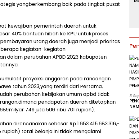
rategis yangberkembang baik pada tingkat pusat
apat kewajiban pemerintah daerah untuk
esar 40% bantuan hibah ke KPU untukproses
 pembayaran utang daerah juga menjadi prioritas
Pe
beberapa kegiatan-kegiatan
rkan dalam perubahan APBD 2023 kabupaten
tannya.
a kumulatif proyeksi anggaran pada rancangan
e tahun 2023,yang terdiri dari Pertama,
udah perubahan kebijakan umum apbd tidak
5 Se
PEN
angan,dimana pendapatan daerah ditetapkan
NAM
n 689milyar 749 juta 506 ribu 701 rupiah).
BESA
JAB
han direncanakan sebesar Rp 1.653.415.683.316,-
LIN
KAB
16 rupiah) total belanja ini tidak mengalami