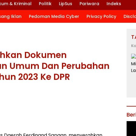
kum & Kriminal
Politik
LipSus
Pariwara
Indeks
sang Iklan
Pedoman Media Cyber
Privacy Policy
Discl
T
Ko
ahkan Dokumen
an Umum Dan Perubahan
hun 2023 Ke DPR
Ber
ris Daerah Ferdinand Sapaan, menyerahkan