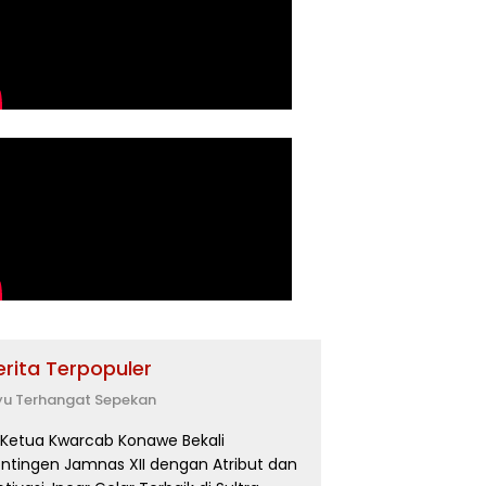
erita Terpopuler
yu Terhangat Sepekan