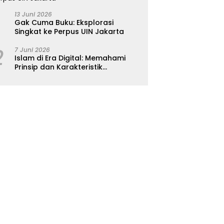
13 Juni 2026
Gak Cuma Buku: Eksplorasi
Singkat ke Perpus UIN Jakarta
2
7 Juni 2026
Islam di Era Digital: Memahami
Prinsip dan Karakteristik
Ajarannya dalam Kehidupan
Modern