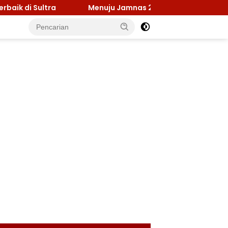
ltra
Menuju Jamnas 2026, Ketua Kwarcab Konawe Past