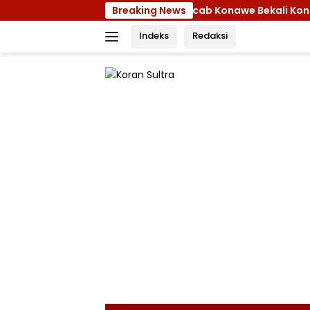
Langsung
Ketua Kwarcab Konawe Bekali Kontingen Jamnas
Breaking News
ke
Indeks
Redaksi
konten