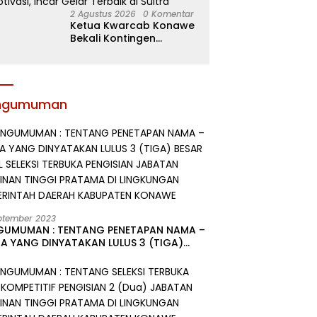
2 Agustus 2026
0 Komentar
Ketua Kwarcab Konawe
Bekali Kontingen
Jamnas XII dengan
Atribut dan Motivasi,
Incar Gelar Terbaik di
Sultra
ngumuman
ptember 2023
GUMUMAN : TENTANG PENETAPAN NAMA –
A YANG DINYATAKAN LULUS 3 (TIGA)
R HASIL SELEKSI TERBUKA PENGISIAN
ATAN PIMPINAN TINGGI PRATAMA DI
GKUNGAN PEMERINTAH DAERAH
UPATEN KONAWE