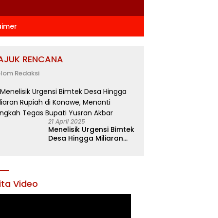
aimer
AJUK RENCANA
lom Redaksi
21 April 2025
Menelisik Urgensi Bimtek
Desa Hingga Miliaran
Rupiah di Konawe,
Menanti Langkah Tegas
Bupati Yusran Akbar
ita Video