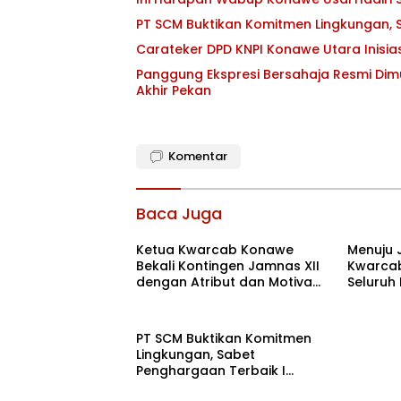
PT SCM Buktikan Komitmen Lingkungan, S
Carateker DPD KNPI Konawe Utara Inisi
Panggung Ekspresi Bersahaja Resmi Dim
Akhir Pekan
Komentar
Baca Juga
Ketua Kwarcab Konawe
Menuju 
Bekali Kontingen Jamnas XII
Kwarcab
dengan Atribut dan Motivasi,
Seluruh
Incar Gelar Terbaik di Sultra
di Cibub
PT SCM Buktikan Komitmen
Lingkungan, Sabet
Penghargaan Terbaik I
Rehabilitasi DAS 2026