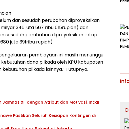
ncian
lum dan sesudah perubahan diproyeksikan
milyar 346 juta 567 ribu 615rupiah) dan
n sesudah perubahan diproyeksikan tetap
80 juta 391ribu rupiah).
 pengeluaran pembiayaan ini masih menunggu
n kebutuhan dana pilkada oleh KPU kabupaten
kebutuhan pilkada lainnya.” Tutupnya.
Inf
Jamnas XII dengan Atribut dan Motivasi, Incar
O
awe Pastikan Seluruh Kesiapan Kontingen di
awit Expo Untuk Rakyat di Jakarta