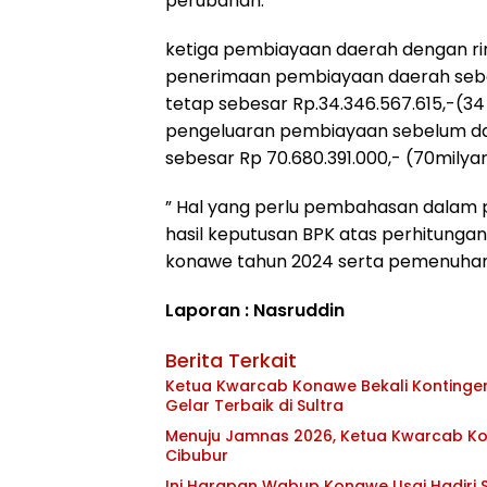
perubahan.
ketiga pembiayaan daerah dengan ri
penerimaan pembiayaan daerah sebe
tetap sebesar Rp.34.346.567.615,-(34 
pengeluaran pembiayaan sebelum da
sebesar Rp 70.680.391.000,- (70milyar6
” Hal yang perlu pembahasan dalam
hasil keputusan BPK atas perhitunga
konawe tahun 2024 serta pemenuhan 
Laporan : Nasruddin
Berita Terkait
Ketua Kwarcab Konawe Bekali Kontingen 
Gelar Terbaik di Sultra
Menuju Jamnas 2026, Ketua Kwarcab Kon
Cibubur
Ini Harapan Wabup Konawe Usai Hadiri S