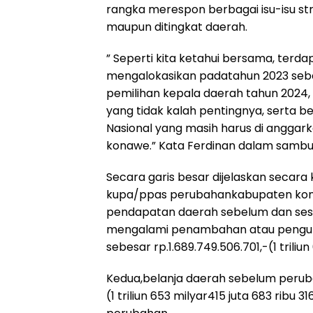
rangka merespon berbagai isu-isu st
maupun ditingkat daerah.
” Seperti kita ketahui bersama, terd
mengalokasikan padatahun 2023 seb
pemilihan kepala daerah tahun 2024,
yang tidak kalah pentingnya, serta 
Nasional yang masih harus di angga
konawe.” Kata Ferdinan dalam sambu
Secara garis besar dijelaskan secar
kupa/ppas perubahankabupaten konaw
pendapatan daerah sebelum dan ses
mengalami penambahan atau pengur
sebesar rp.1.689.749.506.701,-(1 triliu
Kedua,belanja daerah sebelum peruba
(1 triliun 653 milyar415 juta 683 ribu 3