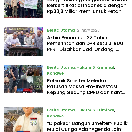
Bersertifikat di Indonesia dengan
Rp38,8 Miliar Premi untuk Petani
Berita Utama
21 April 2026
Akhiri Penantian 22 Tahun,
Pemerintah dan DPR Setujui RUU
PPRT Disahkan Jadi Undang-
Undang
Berita Utama
,
Hukum & Kriminal
,
Konawe
Polemik Smelter Meledak!
8 April 2026
Ratusan Massa Pro-Investasi
Kepung Gedung DPRD dan Kantor
Bupati, Sebut Ada ‘Permainan’ di
Balik Isu
Berita Utama
,
Hukum & Kriminal
,
Konawe
“Dipaksa” Bangun Smelter? Publik
6 April 2026
Mulai Curiga Ada “Agenda Lain”