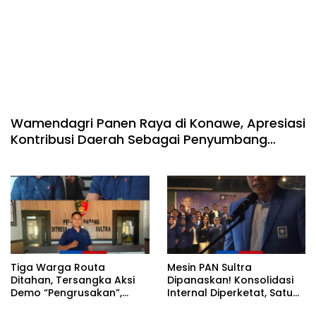
Wamendagri Panen Raya di Konawe, Apresiasi
Kontribusi Daerah Sebagai Penyumbang
Beras Nasional
Tiga Warga Routa
Mesin PAN Sultra
Ditahan, Tersangka Aksi
Dipanaskan! Konsolidasi
Demo “Pengrusakan”,
Internal Diperketat, Satu
Polda Sultra Bantah Isu
Komando Menuju Agenda