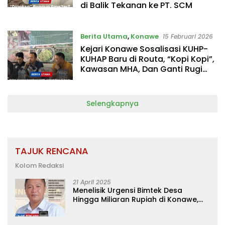
di Balik Tekanan ke PT. SCM
Berita Utama
,
Konawe
15 Februari 2026
Kejari Konawe Sosalisasi KUHP-
KUHAP Baru di Routa, “Kopi Kopi”,
Kawasan MHA, Dan Ganti Rugi
Jadi Isyu Hangat
Selengkapnya
TAJUK RENCANA
Kolom Redaksi
21 April 2025
Menelisik Urgensi Bimtek Desa
Hingga Miliaran Rupiah di Konawe,
Menanti Langkah Tegas Bupati
Yusran Akbar