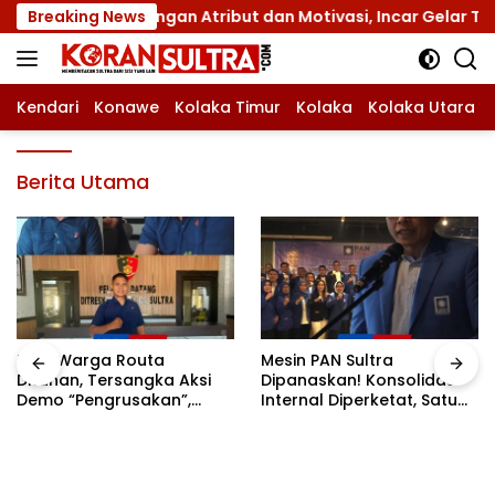
Langsung
II dengan Atribut dan Motivasi, Incar Gelar Terbaik di Sult
Breaking News
ke
konten
Kendari
Konawe
Kolaka Timur
Kolaka
Kolaka Utara
Berita Utama
Tiga Warga Routa
Mesin PAN Sultra
Ditahan, Tersangka Aksi
Dipanaskan! Konsolidasi
Demo “Pengrusakan”,
Internal Diperketat, Satu
Polda Sultra Bantah Isu
Komando Menuju Agenda
Kriminalisasi
Politik Besar