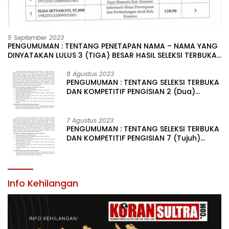
5 September 2023
PENGUMUMAN : TENTANG PENETAPAN NAMA – NAMA YANG
DINYATAKAN LULUS 3 (TIGA) BESAR HASIL SELEKSI TERBUKA
PENGISIAN JABATAN PIMPINAN TINGGI PRATAMA DI
LINGKUNGAN PEMERINTAH DAERAH KABUPATEN KONAWE
8 Agustus 2023
PENGUMUMAN : TENTANG SELEKSI TERBUKA
DAN KOMPETITIF PENGISIAN 2 (Dua)
JABATAN PIMPINAN TINGGI PRATAMA DI
LINGKUNGAN PEMERINTAH DAERAH
KABUPATEN KONAWE
7 Agustus 2023
PENGUMUMAN : TENTANG SELEKSI TERBUKA
DAN KOMPETITIF PENGISIAN 7 (Tujuh)
JABATAN PIMPINAN TINGGI PRATAMA DI
LINGKUNGAN PEMERINTAH DAERAH
KABUPATEN KONAWE
Info Kehilangan