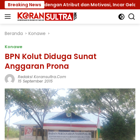
Langsung
Jamnas XII dengan Atribut dan Motivasi, Incar Gelar Terbaik
Breaking News
ke
konten
Beranda
Konawe
Konawe
BPN Kolut Diduga Sunat
Anggaran Prona
Redaksi Koransultra.com
15 September 2015