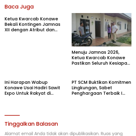
Baca Juga
Ketua Kwarcab Konawe
Bekali Kontingen Jamnas
XII dengan Atribut dan
Motivasi, Incar Gelar
Terbaik di Sultra
Menuju Jamnas 2026,
Ketua Kwarcab Konawe
Pastikan Seluruh Kesiapan
Kontingen di Cibubur
Ini Harapan Wabup
PT SCM Buktikan Komitmen
Konawe Usai Hadiri Sawit
Lingkungan, Sabet
Expo Untuk Rakyat di
Penghargaan Terbaik I
Jakarta
Rehabilitasi DAS 2026
Tinggalkan Balasan
Alamat email Anda tidak akan dipublikasikan.
Ruas yang