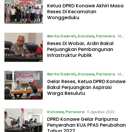
Ketua DPRD Konawe Akhiri Masa
Reses Di Kecamatan
Wonggeduku
Berita Daerah
,
Konawe
,
Pariwara
14
September 2022
Reses Di Wobar, Ardin Bakal
Perjuangkan Pembangunan
Infrastruktur Publik
Berita Daerah
,
Konawe
,
Pariwara
14
September 2022
Gelar Reses, Ketua DPRD Konawe
Bakal Perjuangkan Aspirasi
Warga Besulutu
Konawe
,
Pariwara
5 Agustus 2022
DPRD Konawe Gelar Paripurna
Penyerahan KUA PPAS Perubahan
Tahun 2022