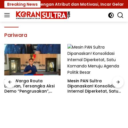
Langsung
s XII dengan Atribut dan Motivasi, Incar Gelar Terbaik di S
Breaking News
ke
konten
Pariwara
Mesin PAN Sultra
Tiga Warga Routa
Dipanaskan! Konsolidasi
Ditahan, Tersangka Aksi
Internal Diperketat, Satu
Demo “Pengrusakan”,
Komando Menuju Agenda
Polda Sultra Bantah Isu
Politik Besar
Kriminalisasi