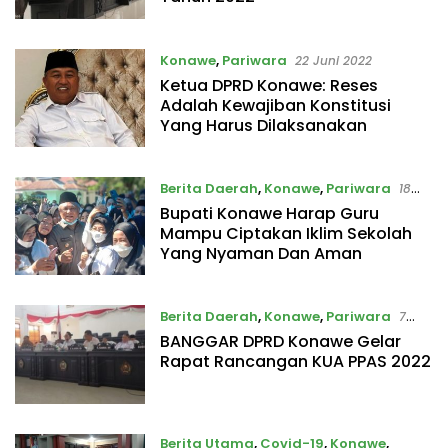
Konawe
,
Pariwara
22 Juni 2022
Ketua DPRD Konawe: Reses
Adalah Kewajiban Konstitusi
Yang Harus Dilaksanakan
Berita Daerah
,
Konawe
,
Pariwara
18
April 2022
Bupati Konawe Harap Guru
Mampu Ciptakan Iklim Sekolah
Yang Nyaman Dan Aman
Berita Daerah
,
Konawe
,
Pariwara
7
Oktober 2021
BANGGAR DPRD Konawe Gelar
Rapat Rancangan KUA PPAS 2022
Berita Utama
,
Covid-19
,
Konawe
,