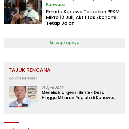
Pariwara
Pemda Konawe Tetapkan PPKM
9 Juli 2021
Mikro 12 Juli, Aktifitas Ekonomi
Tetap Jalan
Selengkapnya
TAJUK RENCANA
Kolom Redaksi
21 April 2025
Menelisik Urgensi Bimtek Desa
Hingga Miliaran Rupiah di Konawe,
Menanti Langkah Tegas Bupati
Yusran Akbar