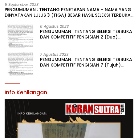
5 September 2023
PENGUMUMAN : TENTANG PENETAPAN NAMA – NAMA YANG
DINYATAKAN LULUS 3 (TIGA) BESAR HASIL SELEKSI TERBUKA
PENGISIAN JABATAN PIMPINAN TINGGI PRATAMA DI
LINGKUNGAN PEMERINTAH DAERAH KABUPATEN KONAWE
8 Agustus 2023
PENGUMUMAN : TENTANG SELEKSI TERBUKA
DAN KOMPETITIF PENGISIAN 2 (Dua)
JABATAN PIMPINAN TINGGI PRATAMA DI
LINGKUNGAN PEMERINTAH DAERAH
KABUPATEN KONAWE
7 Agustus 2023
PENGUMUMAN : TENTANG SELEKSI TERBUKA
DAN KOMPETITIF PENGISIAN 7 (Tujuh)
JABATAN PIMPINAN TINGGI PRATAMA DI
LINGKUNGAN PEMERINTAH DAERAH
KABUPATEN KONAWE
Info Kehilangan