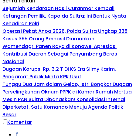
Berita Terkait
Sejumlah Kendaraan Hasil Curanmor Kembali
Ketangan Pemilik, Kapolda Sultra: Ini Bentuk Nyata
Kehadiran Polri
Operasi Pekat Anoa 2026, Polda Sultra Ungkap 338
Kasus 395 Orang Berhasil Diamankan
Wamendagri Panen Raya di Konawe, Apresiasi
Kontribusi Daerah Sebagai Penyumbang Beras
Nasional
Dugaan Korupsi Rp. 3,2 T Di KS Era Silmy Karim,
Pengamat Publik Minta KPK Usut
Tunggu Dua Jam dalam Gelap, Istri Bongkar Dugaan
Perselingkuhan Oknum PPPK di Kamar Rumah Mertua
Mesin PAN Sultra Dipanaskan! Konsolidasi Internal
Diperketat, Satu Komando Menuju Agenda Politik
Besar
Komentar