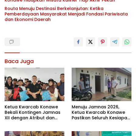
Konawe Hidupkan Wisata Kuliner Tiap Akhir Pekan
Routa Menuju Destinasi Berkelanjutan: Ketika
Pemberdayaan Masyarakat Menjadi Fondasi Pariwisata
dan Ekonomi Daerah
Baca Juga
Ketua Kwarcab Konawe
Menuju Jamnas 2026,
Bekali Kontingen Jamnas
Ketua Kwarcab Konawe
XII dengan Atribut dan
Pastikan Seluruh Kesiapan
Motivasi, Incar Gelar
Kontingen di Cibubur
Terbaik di Sultra