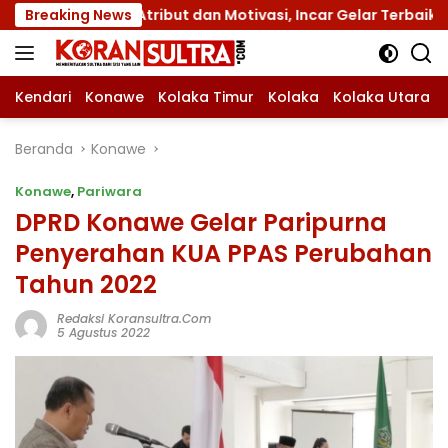
Langsung
Atribut dan Motivasi, Incar Gelar Terbaik di Sultra
Breaking News
ke
konten
Kendari
Konawe
Kolaka Timur
Kolaka
Kolaka Utara
Beranda
Konawe
Konawe
,
Pariwara
DPRD Konawe Gelar Paripurna
Penyerahan KUA PPAS Perubahan
Tahun 2022
Redaksi Koransultra.com
5 Agustus 2022