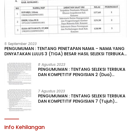
5 September 2023
PENGUMUMAN : TENTANG PENETAPAN NAMA – NAMA YANG
DINYATAKAN LULUS 3 (TIGA) BESAR HASIL SELEKSI TERBUKA
PENGISIAN JABATAN PIMPINAN TINGGI PRATAMA DI
LINGKUNGAN PEMERINTAH DAERAH KABUPATEN KONAWE
8 Agustus 2023
PENGUMUMAN : TENTANG SELEKSI TERBUKA
DAN KOMPETITIF PENGISIAN 2 (Dua)
JABATAN PIMPINAN TINGGI PRATAMA DI
LINGKUNGAN PEMERINTAH DAERAH
KABUPATEN KONAWE
7 Agustus 2023
PENGUMUMAN : TENTANG SELEKSI TERBUKA
DAN KOMPETITIF PENGISIAN 7 (Tujuh)
JABATAN PIMPINAN TINGGI PRATAMA DI
LINGKUNGAN PEMERINTAH DAERAH
KABUPATEN KONAWE
Info Kehilangan