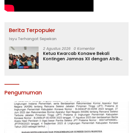
Berita Terpopuler
Isyu Terhangat Sepekan
2 Agustus 2026
0 Komentar
Ketua Kwarcab Konawe Bekali
Kontingen Jamnas XII dengan Atribut
dan Motivasi, Incar Gelar Terbaik di
Sultra
Pengumuman