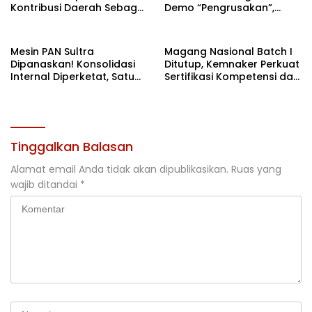
Kontribusi Daerah Sebagai
Demo “Pengrusakan”,
Penyumbang Beras
Polda Sultra Bantah Isu
Nasional
Kriminalisasi
Mesin PAN Sultra
Magang Nasional Batch I
Dipanaskan! Konsolidasi
Ditutup, Kemnaker Perkuat
Internal Diperketat, Satu
Sertifikasi Kompetensi dan
Komando Menuju Agenda
Akses Kerja
Politik Besar
Tinggalkan Balasan
Alamat email Anda tidak akan dipublikasikan.
Ruas yang
wajib ditandai
*