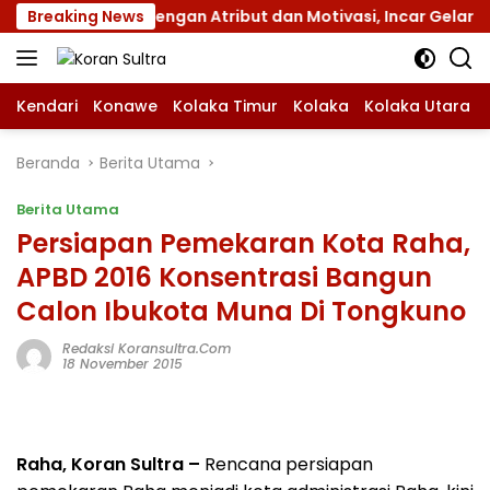
Langsung
Jamnas XII dengan Atribut dan Motivasi, Incar Gelar Terbaik
Breaking News
ke
konten
Kendari
Konawe
Kolaka Timur
Kolaka
Kolaka Utara
Beranda
Berita Utama
Berita Utama
Persiapan Pemekaran Kota Raha,
APBD 2016 Konsentrasi Bangun
Calon Ibukota Muna Di Tongkuno
Redaksi Koransultra.com
18 November 2015
Raha, Koran Sultra –
Rencana persiapan