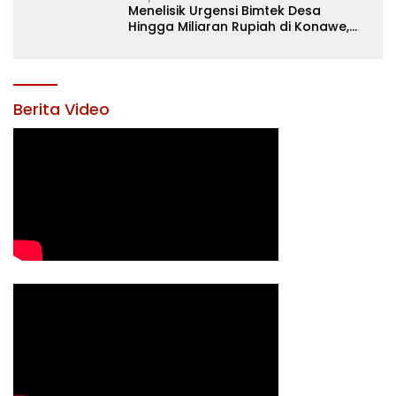
Menelisik Urgensi Bimtek Desa
Hingga Miliaran Rupiah di Konawe,
Menanti Langkah Tegas Bupati
Yusran Akbar
Berita Video