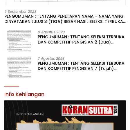
5 September 2023
PENGUMUMAN : TENTANG PENETAPAN NAMA – NAMA YANG
DINYATAKAN LULUS 3 (TIGA) BESAR HASIL SELEKSI TERBUKA
PENGISIAN JABATAN PIMPINAN TINGGI PRATAMA DI
LINGKUNGAN PEMERINTAH DAERAH KABUPATEN KONAWE
8 Agustus 2023
PENGUMUMAN : TENTANG SELEKSI TERBUKA
DAN KOMPETITIF PENGISIAN 2 (Dua)
JABATAN PIMPINAN TINGGI PRATAMA DI
LINGKUNGAN PEMERINTAH DAERAH
KABUPATEN KONAWE
7 Agustus 2023
PENGUMUMAN : TENTANG SELEKSI TERBUKA
DAN KOMPETITIF PENGISIAN 7 (Tujuh)
JABATAN PIMPINAN TINGGI PRATAMA DI
LINGKUNGAN PEMERINTAH DAERAH
KABUPATEN KONAWE
Info Kehilangan