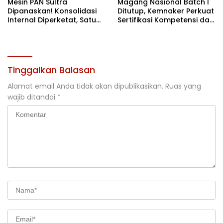
Mesin PAN Sultra
Magang Nasional Batch I
Dipanaskan! Konsolidasi
Ditutup, Kemnaker Perkuat
Internal Diperketat, Satu
Sertifikasi Kompetensi dan
Komando Menuju Agenda
Akses Kerja
Politik Besar
Tinggalkan Balasan
Alamat email Anda tidak akan dipublikasikan.
Ruas yang
wajib ditandai
*