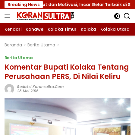
Langsung
tribut dan Motivasi, Incar Gelar Terbaik di Sultra
Breaking News
M
ke
konten
Kendari
Konawe
Kolaka Timur
Kolaka
Kolaka Utara
Beranda
Berita Utama
Berita Utama
Komentar Bupati Kolaka Tentang
Perusahaan PERS, Di Nilai Keliru
Redaksi Koransultra.com
28 Mei 2016