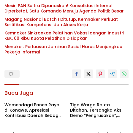
Mesin PAN Sultra Dipanaskan! Konsolidasi Internal
Diperketat, Satu Komando Menuju Agenda Politik Besar
Magang Nasional Batch I Ditutup, Kemnaker Perkuat
Sertifikasi Kompetensi dan Akses Kerja
Kemnaker Sinkronkan Pelatihan Vokasi dengan Industri
KEK, 60 Ribu Kuota Pelatihan Disiapkan
Menaker: Perluasan Jaminan Sosial Harus Menjangkau
Pekerja Informal
Baca Juga
Wamendagri Panen Raya
Tiga Warga Routa
di Konawe, Apresiasi
Ditahan, Tersangka Aksi
Kontribusi Daerah Sebagai
Demo “Pengrusakan”,
Penyumbang Beras
Polda Sultra Bantah Isu
Nasional
Kriminalisasi