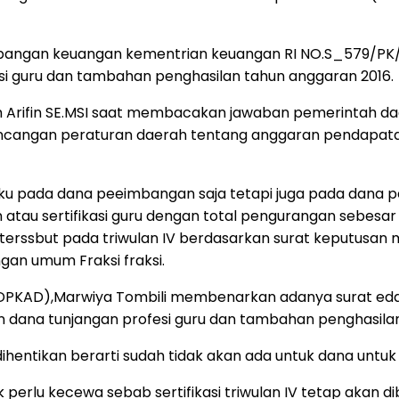
rimbangan keuangan kementrian keuangan RI NO.S_579/PK
si guru dan tambahan penghasilan tahun anggaran 2016.
rsalim Arifin SE.MSI saat membacakan jawaban pemerinta
rancangan peraturan daerah tentang anggaran pendapat
ku pada dana peeimbangan saja tetapi juga pada dana pe
atau sertifikasi guru dengan total pengurangan sebesar 
 terssbut pada triwulan IV berdasarkan surat keputusan
an umum Fraksi fraksi.
DPKAD),Marwiya Tombili membenarkan adanya surat edar
dana tunjangan profesi guru dan tambahan penghasilan
ihentikan berarti sudah tidak akan ada untuk dana untuk 
ak perlu kecewa sebab sertifikasi triwulan IV tetap akan