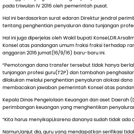
pada triwulan IV 2016 oleh pemerintah pusat.
Hal ini berdasarkan surat edaran Direktur jendral pe
tentang penghentian penyaluran dana tunjangan profe
Hal ini juga diperjelas oleh Wakil bupati Konsel,DR.A
Konsel atas pandangan umum fraksi fraksi terhadap 
anggaran 2016 jumat(16/9/16) baru-baru ini.
“Pemotongan dana transfer tersebut tidak hanya berla
tunjangan profesi guru(T2P) dan tambahan penghasilan 
dilakukan melalui penghentian penyaluran alokasi dana
membacakan jawaban pemerintah Konsel atas pandang
Kepala Dinas Pengelolaan Keuangan dan aset Daerah (
perimbangan keuangan yang menghentikan penyaluran 
“Kita harus menyikapi,karena dananya sudah tidak ada d
Namun,lanjut dia, guru yang mendapatkan serifikasi tid