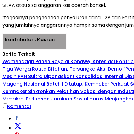
SILVA atau sisa anggaran kas daerah konsel.
“terjadinya penghentian penyaluran dana T2P dan Sertifi
yang jumlahnya anggarannya hampir sama dengan jumlah a
Kontributor : Kasran
Berita Terkait
Wamendagri Panen Raya di Konawe, Apresiasi Kontri
Tiga Warga Routa Ditahan, Tersangka Aksi Demo “Pengr
Mesin PAN Sultra Dipanaskan! Konsolidasi Internal Di
Magang Nasional Batch I Ditutup, Kemnaker Perkuat Se
Kemnaker Sinkronkan Pelatihan Vokasi dengan Industri
Menaker: Perluasan Jaminan Sosial Harus Menjangkau 
Komentar