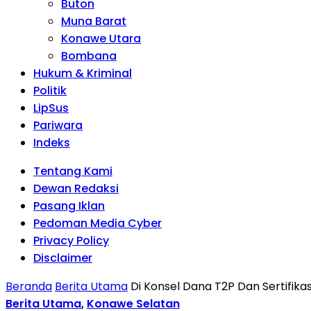
Buton
Muna Barat
Konawe Utara
Bombana
Hukum & Kriminal
Politik
LipSus
Pariwara
Indeks
Tentang Kami
Dewan Redaksi
Pasang Iklan
Pedoman Media Cyber
Privacy Policy
Disclaimer
Beranda
Berita Utama
Di Konsel Dana T2P Dan Sertifika
Berita Utama
,
Konawe Selatan