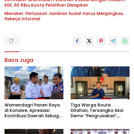
KEK, 60 Ribu Kuota Pelatihan Disiapkan
Menaker: Perluasan Jaminan Sosial Harus Menjangkau
Pekerja Informal
Baca Juga
Wamendagri Panen Raya
Tiga Warga Routa
di Konawe, Apresiasi
Ditahan, Tersangka Aksi
Kontribusi Daerah Sebagai
Demo “Pengrusakan”,
Penyumbang Beras
Polda Sultra Bantah Isu
Nasional
Kriminalisasi