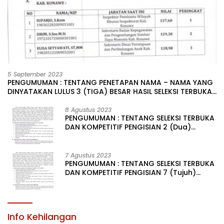
5 September 2023
PENGUMUMAN : TENTANG PENETAPAN NAMA – NAMA YANG
DINYATAKAN LULUS 3 (TIGA) BESAR HASIL SELEKSI TERBUKA
PENGISIAN JABATAN PIMPINAN TINGGI PRATAMA DI
LINGKUNGAN PEMERINTAH DAERAH KABUPATEN KONAWE
8 Agustus 2023
PENGUMUMAN : TENTANG SELEKSI TERBUKA
DAN KOMPETITIF PENGISIAN 2 (Dua)
JABATAN PIMPINAN TINGGI PRATAMA DI
LINGKUNGAN PEMERINTAH DAERAH
KABUPATEN KONAWE
7 Agustus 2023
PENGUMUMAN : TENTANG SELEKSI TERBUKA
DAN KOMPETITIF PENGISIAN 7 (Tujuh)
JABATAN PIMPINAN TINGGI PRATAMA DI
LINGKUNGAN PEMERINTAH DAERAH
KABUPATEN KONAWE
Info Kehilangan