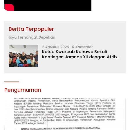
Berita Terpopuler
Isyu Terhangat Sepekan
2 Agustus 2026
0 Komentar
Ketua Kwarcab Konawe Bekali
Kontingen Jamnas XII dengan Atribut
dan Motivasi, Incar Gelar Terbaik di
Sultra
Pengumuman