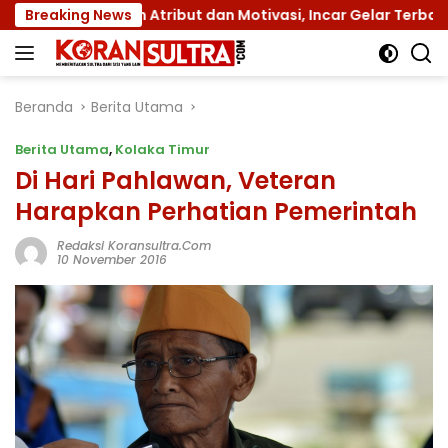
Langsung
an Atribut dan Motivasi, Incar Gelar Terbaik di Sultra
Breaking News
ke
konten
Beranda
Berita Utama
Berita Utama
,
Kolaka Timur
Di Hari Pahlawan, Veteran
Harapkan Perhatian Pemerintah
Redaksi Koransultra.com
10 November 2016