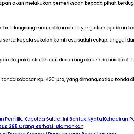
kapan akan melakukan pemeriksaan kepada pihak terduga
dak bisa langsung memastikan siapa yang akan dijadikan t
 serta kepala sekolah kami rasa sudah cukup, tinggal da
ara kepala sekolah dan dua orang oknum diknas kolut te
enda sebesar Rp. 420 juta, yang dimana, setiap tenda dih
emilik, Kapolda Sultra: Ini Bentuk Nyata Kehadiran Po
asus 395 Orang Berhasil Diamankan
busi Daerah Sebagai Penyumbang Beras Nasional