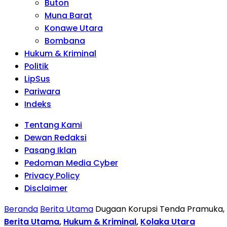
Buton
Muna Barat
Konawe Utara
Bombana
Hukum & Kriminal
Politik
LipSus
Pariwara
Indeks
Tentang Kami
Dewan Redaksi
Pasang Iklan
Pedoman Media Cyber
Privacy Policy
Disclaimer
Beranda
Berita Utama
Dugaan Korupsi Tenda Pramuka, K
Berita Utama
,
Hukum & Kriminal
,
Kolaka Utara