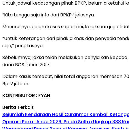
Untuk jadwal kedatangan pihak BPKP, belum diketahui 
“Kita tunggu saja info dari BPKP,” jelasnya.
Menurutnya, dalam kasus seperti ini, Kejaksaan juga ti
“Untuk keterangan dari pihak diknas dan penyedia tenda
saja,” pungkasnya.
Sebelumnya, jaksa telah melakukan penyidikan kepada p
dana BOS tahun 2017.
Dalam kasus tersebut, nilai total anggaran memesan 70 t
Rp. 2 jutaan.
KONTRIBUTOR : FYAN
Berita Terkait
Sejumlah Kendaraan Hasil Curanmor Kembali Ketangan P
Operasi Pekat Anoa 2026, Polda Sultra Ungkap 338 K
Wamendagri Panen Raya di Konawe, Apresiasi Kontri