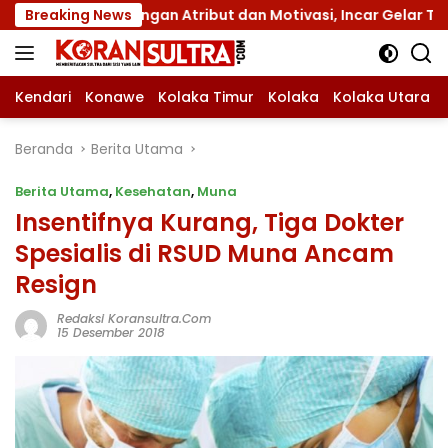
Langsung
I dengan Atribut dan Motivasi, Incar Gelar Terbaik di Sultr
Breaking News
ke
konten
Kendari
Konawe
Kolaka Timur
Kolaka
Kolaka Utara
Beranda
Berita Utama
Berita Utama
,
Kesehatan
,
Muna
Insentifnya Kurang, Tiga Dokter
Spesialis di RSUD Muna Ancam
Resign
Redaksi Koransultra.com
15 Desember 2018