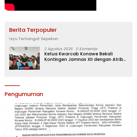
Berita Terpopuler
Isyu Terhangat Sepekan
2 Agustus 2026
0 Komentar
Ketua Kwarcab Konawe Bekali
Kontingen Jamnas XII dengan Atribut
dan Motivasi, Incar Gelar Terbaik di
Sultra
Pengumuman