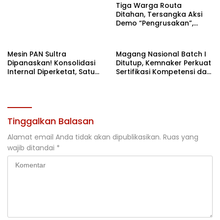
Tiga Warga Routa
Ditahan, Tersangka Aksi
Demo “Pengrusakan”,
Polda Sultra Bantah Isu
Kriminalisasi
Mesin PAN Sultra
Magang Nasional Batch I
Dipanaskan! Konsolidasi
Ditutup, Kemnaker Perkuat
Internal Diperketat, Satu
Sertifikasi Kompetensi dan
Komando Menuju Agenda
Akses Kerja
Politik Besar
Tinggalkan Balasan
Alamat email Anda tidak akan dipublikasikan.
Ruas yang
wajib ditandai
*