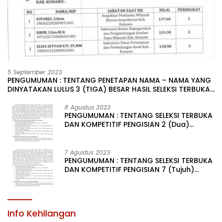
5 September 2023
PENGUMUMAN : TENTANG PENETAPAN NAMA – NAMA YANG
DINYATAKAN LULUS 3 (TIGA) BESAR HASIL SELEKSI TERBUKA
PENGISIAN JABATAN PIMPINAN TINGGI PRATAMA DI
LINGKUNGAN PEMERINTAH DAERAH KABUPATEN KONAWE
8 Agustus 2023
PENGUMUMAN : TENTANG SELEKSI TERBUKA
DAN KOMPETITIF PENGISIAN 2 (Dua)
JABATAN PIMPINAN TINGGI PRATAMA DI
LINGKUNGAN PEMERINTAH DAERAH
KABUPATEN KONAWE
7 Agustus 2023
PENGUMUMAN : TENTANG SELEKSI TERBUKA
DAN KOMPETITIF PENGISIAN 7 (Tujuh)
JABATAN PIMPINAN TINGGI PRATAMA DI
LINGKUNGAN PEMERINTAH DAERAH
KABUPATEN KONAWE
Info Kehilangan