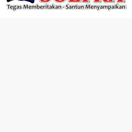
Tentang Kami
Dewan Redaksi
Pasang Iklan
Pedoman Media Cyber
Privacy Policy
Disclaimer
Copyright - KoranSultra.com