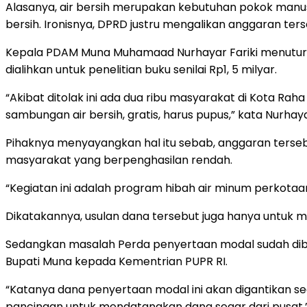
Alasanya, air bersih merupakan kebutuhan pokok manu
bersih. Ironisnya, DPRD justru mengalikan anggaran ters
Kepala PDAM Muna Muhamaad Nurhayar Fariki menuturka
dialihkan untuk penelitian buku senilai Rp1, 5 milyar.
“Akibat ditolak ini ada dua ribu masyarakat di Kota R
sambungan air bersih, gratis, harus pupus,” kata Nurhaya
Pihaknya menyayangkan hal itu sebab, anggaran terse
masyarakat yang berpenghasilan rendah.
“Kegiatan ini adalah program hibah air minum perkota
Dikatakannya, usulan dana tersebut juga hanya untuk m
Sedangkan masalah Perda penyertaan modal sudah dibah
Bupati Muna kepada Kementrian PUPR RI.
“Katanya dana penyertaan modal ini akan digantikan sec
pancingan untuk mendatangkan dana segar dari pusat,” j