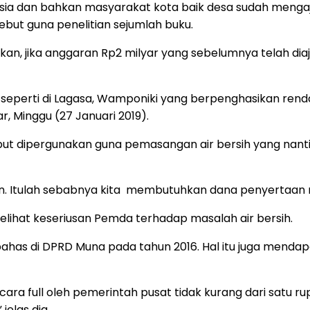
sia dan bahkan masyarakat kota baik desa sudah menga
ebut guna penelitian sejumlah buku.
n, jika anggaran Rp2 milyar yang sebelumnya telah di
aha seperti di Lagasa, Wamponiki yang berpenghasikan r
r, Minggu (27 Januari 2019).
but dipergunakan guna pemasangan air bersih yang nant
an. Itulah sebabnya kita membutuhkan dana penyertaan m
elihat keseriusan Pemda terhadap masalah air bersih.
as di DPRD Muna pada tahun 2016. Hal itu juga mendapa
ara full oleh pemerintah pusat tidak kurang dari satu ru
elas dia.