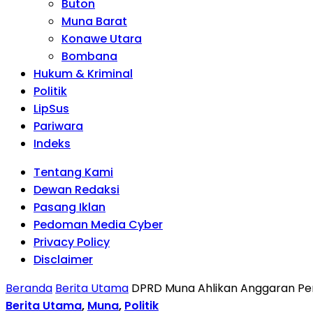
Buton
Muna Barat
Konawe Utara
Bombana
Hukum & Kriminal
Politik
LipSus
Pariwara
Indeks
Tentang Kami
Dewan Redaksi
Pasang Iklan
Pedoman Media Cyber
Privacy Policy
Disclaimer
Beranda
Berita Utama
DPRD Muna Ahlikan Anggaran Pemb
Berita Utama
,
Muna
,
Politik