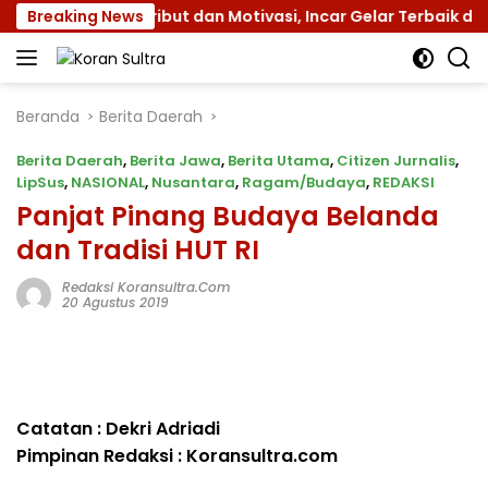
Langsung
dengan Atribut dan Motivasi, Incar Gelar Terbaik di Sultra
Breaking News
ke
konten
Beranda
Berita Daerah
Berita Daerah
,
Berita Jawa
,
Berita Utama
,
Citizen Jurnalis
,
LipSus
,
NASIONAL
,
Nusantara
,
Ragam/Budaya
,
REDAKSI
Panjat Pinang Budaya Belanda
dan Tradisi HUT RI
Redaksi Koransultra.com
20 Agustus 2019
Catatan : Dekri Adriadi
Pimpinan Redaksi : Koransultra.com