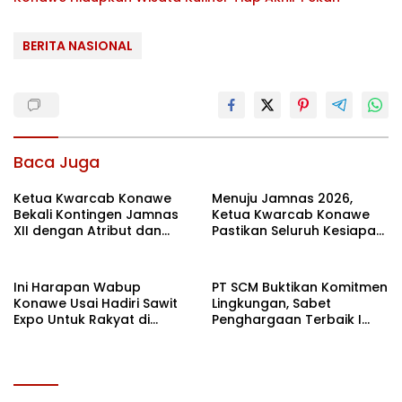
BERITA NASIONAL
Baca Juga
Ketua Kwarcab Konawe
Menuju Jamnas 2026,
Bekali Kontingen Jamnas
Ketua Kwarcab Konawe
XII dengan Atribut dan
Pastikan Seluruh Kesiapan
Motivasi, Incar Gelar
Kontingen di Cibubur
Terbaik di Sultra
Ini Harapan Wabup
PT SCM Buktikan Komitmen
Konawe Usai Hadiri Sawit
Lingkungan, Sabet
Expo Untuk Rakyat di
Penghargaan Terbaik I
Jakarta
Rehabilitasi DAS 2026