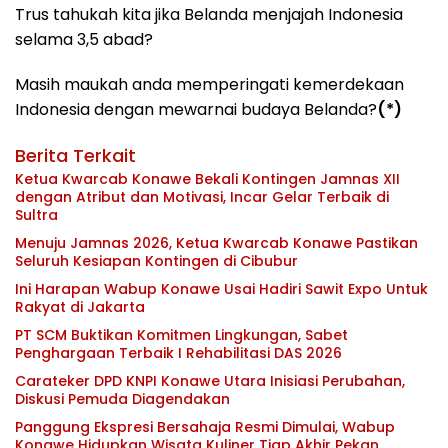
Trus tahukah kita jika Belanda menjajah Indonesia
selama 3,5 abad?
Masih maukah anda memperingati kemerdekaan
Indonesia dengan mewarnai budaya Belanda?
(*)
Berita Terkait
Ketua Kwarcab Konawe Bekali Kontingen Jamnas XII
dengan Atribut dan Motivasi, Incar Gelar Terbaik di
Sultra
Menuju Jamnas 2026, Ketua Kwarcab Konawe Pastikan
Seluruh Kesiapan Kontingen di Cibubur
Ini Harapan Wabup Konawe Usai Hadiri Sawit Expo Untuk
Rakyat di Jakarta
PT SCM Buktikan Komitmen Lingkungan, Sabet
Penghargaan Terbaik I Rehabilitasi DAS 2026
Carateker DPD KNPI Konawe Utara Inisiasi Perubahan,
Diskusi Pemuda Diagendakan
Panggung Ekspresi Bersahaja Resmi Dimulai, Wabup
Konawe Hidupkan Wisata Kuliner Tiap Akhir Pekan