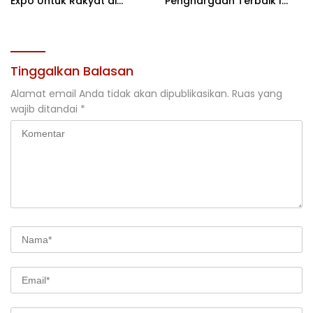
Expo Untuk Rakyat di
Penghargaan Terbaik I
Jakarta
Rehabilitasi DAS 2026
Tinggalkan Balasan
Alamat email Anda tidak akan dipublikasikan.
Ruas yang
wajib ditandai
*