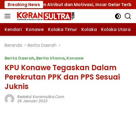
Langsung
II dengan Atribut dan Motivasi, Incar Gelar Terbaik di Sult
Breaking News
ke
konten
Kendari
Konawe
Kolaka Timur
Kolaka
Kolaka Utara
Beranda
Berita Daerah
Berita Daerah
,
Berita Utama
,
Konawe
KPU Konawe Tegaskan Dalam
Perekrutan PPK dan PPS Sesuai
Juknis
Redaksi Koransultra.com
26 Januari 2023