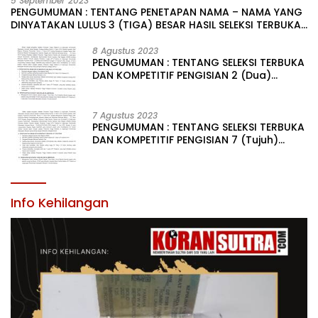
5 September 2023
PENGUMUMAN : TENTANG PENETAPAN NAMA – NAMA YANG
DINYATAKAN LULUS 3 (TIGA) BESAR HASIL SELEKSI TERBUKA
PENGISIAN JABATAN PIMPINAN TINGGI PRATAMA DI
LINGKUNGAN PEMERINTAH DAERAH KABUPATEN KONAWE
8 Agustus 2023
PENGUMUMAN : TENTANG SELEKSI TERBUKA
DAN KOMPETITIF PENGISIAN 2 (Dua)
JABATAN PIMPINAN TINGGI PRATAMA DI
LINGKUNGAN PEMERINTAH DAERAH
KABUPATEN KONAWE
7 Agustus 2023
PENGUMUMAN : TENTANG SELEKSI TERBUKA
DAN KOMPETITIF PENGISIAN 7 (Tujuh)
JABATAN PIMPINAN TINGGI PRATAMA DI
LINGKUNGAN PEMERINTAH DAERAH
KABUPATEN KONAWE
Info Kehilangan