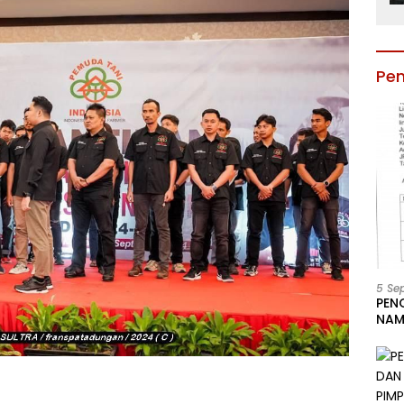
Pe
5 Se
PEN
NAM
BESA
JAB
LIN
KAB