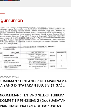
Atribut dan Motivasi,
Incar Gelar Terbaik di
Sultra
ngumuman
ptember 2023
GUMUMAN : TENTANG PENETAPAN NAMA –
A YANG DINYATAKAN LULUS 3 (TIGA)
R HASIL SELEKSI TERBUKA PENGISIAN
ATAN PIMPINAN TINGGI PRATAMA DI
GKUNGAN PEMERINTAH DAERAH
UPATEN KONAWE