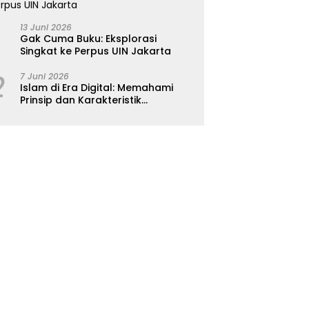
13 Juni 2026
Gak Cuma Buku: Eksplorasi
Singkat ke Perpus UIN Jakarta
2
7 Juni 2026
Islam di Era Digital: Memahami
Prinsip dan Karakteristik
Ajarannya dalam Kehidupan
Modern