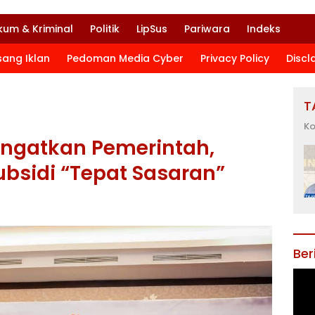
kum & Kriminal
Politik
LipSus
Pariwara
Indeks
sang Iklan
Pedoman Media Cyber
Privacy Policy
Discl
T
Ko
Ingatkan Pemerintah,
bsidi “Tepat Sasaran”
Ber