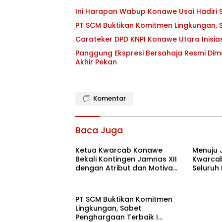
Ini Harapan Wabup Konawe Usai Hadiri S
PT SCM Buktikan Komitmen Lingkungan, S
Carateker DPD KNPI Konawe Utara Inisi
Panggung Ekspresi Bersahaja Resmi Dim
Akhir Pekan
Komentar
Baca Juga
Ketua Kwarcab Konawe
Menuju 
Bekali Kontingen Jamnas XII
Kwarcab
dengan Atribut dan Motivasi,
Seluruh
Incar Gelar Terbaik di Sultra
di Cibub
PT SCM Buktikan Komitmen
Lingkungan, Sabet
Penghargaan Terbaik I