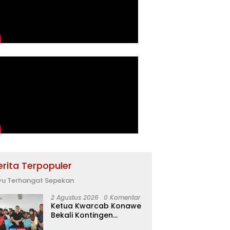
erita Terpopuler
yu Terhangat Sepekan
2 Agustus 2026
0 Komentar
Ketua Kwarcab Konawe
Bekali Kontingen
Jamnas XII dengan