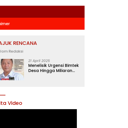
aimer
AJUK RENCANA
lom Redaksi
21 April 2025
Menelisik Urgensi Bimtek
Desa Hingga Miliaran
Rupiah di Konawe,
Menanti Langkah Tegas
Bupati Yusran Akbar
ita Video