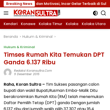
Langsung
 Atribut dan Motivasi, Incar Gelar Terbaik di Sultra
Breaking News
ke
konten
Kendari
Konawe
Kolaka Timur
Kolaka
Kolaka Utara
Beranda
Hukum & Kriminal
Hukum & Kriminal
Timses Rumah Kita Temukan DPT
Ganda 6.137 Ribu
Redaksi Koransultra.com
9 Desember 2015
Raha, Koran Sultra –
Tim Sukses pasangan calon
bupati dan wakil Bupati,Rusman Emba-Malik Ditu
berakronimkan Rumah Kita (RM) telah menemukan
Daftar Pemilih Tetap (DPT) ganda Dengan jumlah
6.137 ribu dari jumalh wajib pilih 37.307 atau 16,4