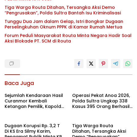
Tiga Warga Routa Ditahan, Tersangka Aksi Demo
“Pengrusakan”, Polda Sultra Bantah Isu Kriminalisasi
Tunggu Dua Jam dalam Gelap, Istri Bongkar Dugaan
Perselingkuhan Oknum PPPK di Kamar Rumah Mertua
Forum Peduli Masyarakat Routa Minta Negara Hadir Soal
Aksi Blokade PT. SCM di Routa
Baca Juga
Sejumlah Kendaraan Hasil
Operasi Pekat Anoa 2026,
Curanmor Kembali
Polda Sultra Ungkap 338
Ketangan Pemilik, Kapolda
Kasus 395 Orang Berhasil
Sultra: Ini Bentuk Nyata
Diamankan
Kehadiran Polri
Dugaan Korupsi Rp. 3,2 T
Tiga Warga Routa
Di KS Era Silmy Karim,
Ditahan, Tersangka Aksi
Pengamat Publik Minta KPK
Demo “Pengrusakan”,