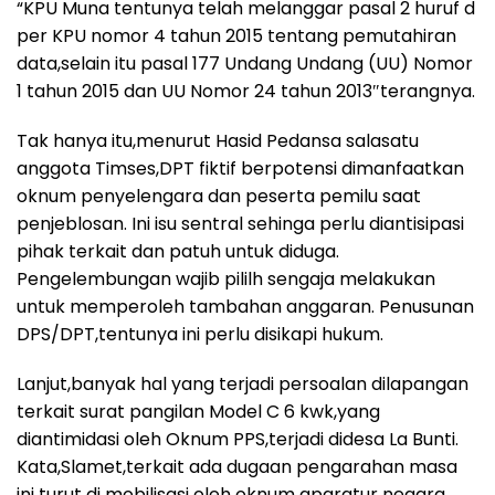
“KPU Muna tentunya telah melanggar pasal 2 huruf d
per KPU nomor 4 tahun 2015 tentang pemutahiran
data,selain itu pasal 177 Undang Undang (UU) Nomor
1 tahun 2015 dan UU Nomor 24 tahun 2013″terangnya.
Tak hanya itu,menurut Hasid Pedansa salasatu
anggota Timses,DPT fiktif berpotensi dimanfaatkan
oknum penyelengara dan peserta pemilu saat
penjeblosan. Ini isu sentral sehinga perlu diantisipasi
pihak terkait dan patuh untuk diduga.
Pengelembungan wajib pililh sengaja melakukan
untuk memperoleh tambahan anggaran. Penusunan
DPS/DPT,tentunya ini perlu disikapi hukum.
Lanjut,banyak hal yang terjadi persoalan dilapangan
terkait surat pangilan Model C 6 kwk,yang
diantimidasi oleh Oknum PPS,terjadi didesa La Bunti.
Kata,Slamet,terkait ada dugaan pengarahan masa
ini turut di mobilisasi oleh oknum aparatur negara