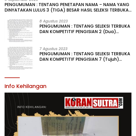
PENGUMUMAN : TENTANG PENETAPAN NAMA – NAMA YANG
DINYATAKAN LULUS 3 (TIGA) BESAR HASIL SELEKSI TERBUKA
PENGISIAN JABATAN PIMPINAN TINGGI PRATAMA DI
LINGKUNGAN PEMERINTAH DAERAH KABUPATEN KONAWE
8 Agustus 2023
PENGUMUMAN : TENTANG SELEKSI TERBUKA
DAN KOMPETITIF PENGISIAN 2 (Dua)
JABATAN PIMPINAN TINGGI PRATAMA DI
LINGKUNGAN PEMERINTAH DAERAH
KABUPATEN KONAWE
7 Agustus 2023
PENGUMUMAN : TENTANG SELEKSI TERBUKA
DAN KOMPETITIF PENGISIAN 7 (Tujuh)
JABATAN PIMPINAN TINGGI PRATAMA DI
LINGKUNGAN PEMERINTAH DAERAH
KABUPATEN KONAWE
Info Kehilangan