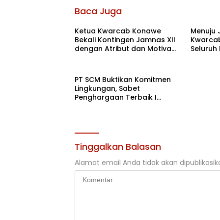
Baca Juga
Ketua Kwarcab Konawe
Menuju 
Bekali Kontingen Jamnas XII
Kwarcab
dengan Atribut dan Motivasi,
Seluruh
Incar Gelar Terbaik di Sultra
di Cibub
PT SCM Buktikan Komitmen
Lingkungan, Sabet
Penghargaan Terbaik I
Rehabilitasi DAS 2026
Tinggalkan Balasan
Alamat email Anda tidak akan dipublikasik