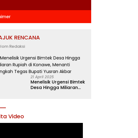
aimer
AJUK RENCANA
lom Redaksi
21 April 2025
Menelisik Urgensi Bimtek
Desa Hingga Miliaran
Rupiah di Konawe,
Menanti Langkah Tegas
Bupati Yusran Akbar
ita Video