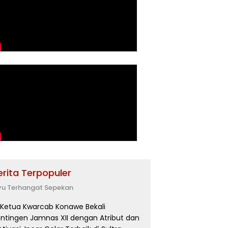
erita Terpopuler
yu Terhangat Sepekan