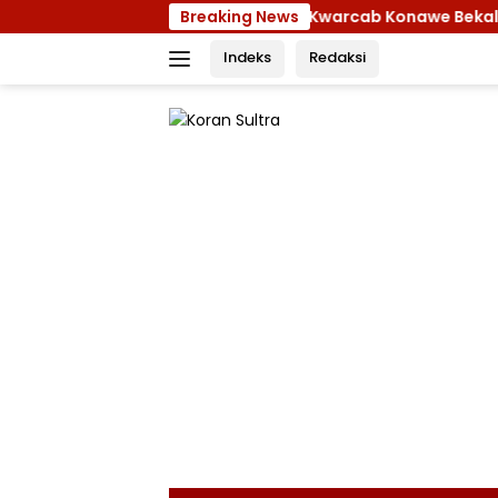
Langsung
Breaking News
Ketua Kwarcab Konawe Bekali Kontingen
ke
Indeks
Redaksi
konten