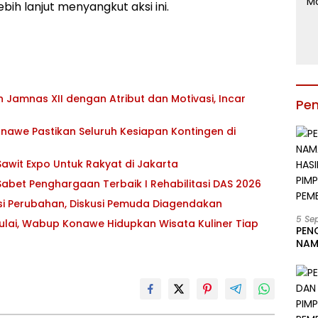
ih lanjut menyangkut aksi ini.
Jamnas XII dengan Atribut dan Motivasi, Incar
Pe
awe Pastikan Seluruh Kesiapan Kontingen di
awit Expo Untuk Rakyat di Jakarta
abet Penghargaan Terbaik I Rehabilitasi DAS 2026
asi Perubahan, Diskusi Pemuda Diagendakan
5 Se
ulai, Wabup Konawe Hidupkan Wisata Kuliner Tiap
PEN
NAM
BESA
JAB
LIN
KAB