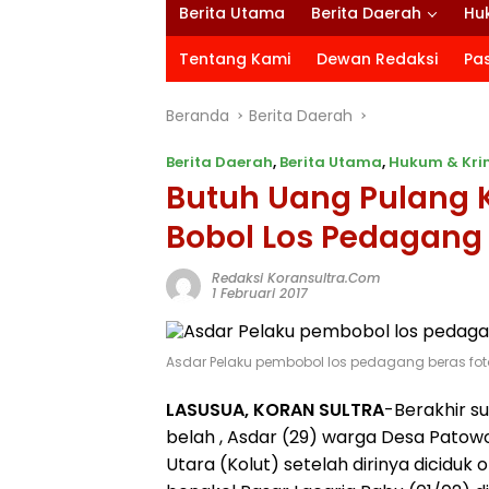
Berita Utama
Berita Daerah
Hu
Tentang Kami
Dewan Redaksi
Pa
Beranda
Berita Daerah
Berita Daerah
,
Berita Utama
,
Hukum & Kri
Butuh Uang Pulang 
Bobol Los Pedagang
Redaksi Koransultra.com
1 Februari 2017
Asdar Pelaku pembobol los pedagang beras foto
LASUSUA, KORAN SULTRA
-Berakhir s
belah , Asdar (29) warga Desa Pato
Utara (Kolut) setelah dirinya diciduk 