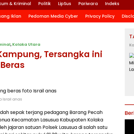
kum & Kriminal
Politik
LipSus
Pariwara
Indeks
sang Iklan
Pedoman Media Cyber
Privacy Policy
Discl
T
minal
,
Kolaka Utara
Ko
Kampung, Tersangka ini
 Beras
 Israil anas
udah sepak terjang pedagang Barang Pecah
Ber
wonua Kecamatan Lasusua Kabupaten Kolaka
oleh jajaran satuan Polsek Lasusua di salah satu