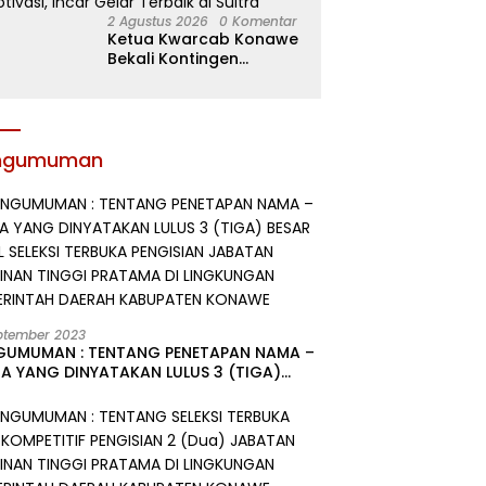
2 Agustus 2026
0 Komentar
Ketua Kwarcab Konawe
Bekali Kontingen
Jamnas XII dengan
Atribut dan Motivasi,
Incar Gelar Terbaik di
Sultra
ngumuman
ptember 2023
GUMUMAN : TENTANG PENETAPAN NAMA –
A YANG DINYATAKAN LULUS 3 (TIGA)
R HASIL SELEKSI TERBUKA PENGISIAN
ATAN PIMPINAN TINGGI PRATAMA DI
GKUNGAN PEMERINTAH DAERAH
UPATEN KONAWE