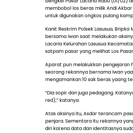
bengkel Pasar Lacaria Rabu (01/02) din
membobol los beras milik Andi Akbar 
untuk digunakan ongkos pulang kampo
Kanit Reskrim Polsek Lasusua, Bripka
bersama Iwan saat melakukan aksiny
Lacaria Kelurahan Lasusua Kecamatan 
satpam pasar yang melihat Los Pasar
Aparat pun melakukkan pengejaran h
seorang rekannya bernama Iwan yaang
mengamankan 10 sak beras yaang ter
“Dia sopir dan juga pedagang. Katanya
red),” katanya.
Atas aksinya itu, Asdar terancam pa
penjara. Sementara itu rekannya ya
diri karena data dan identitasnya sud