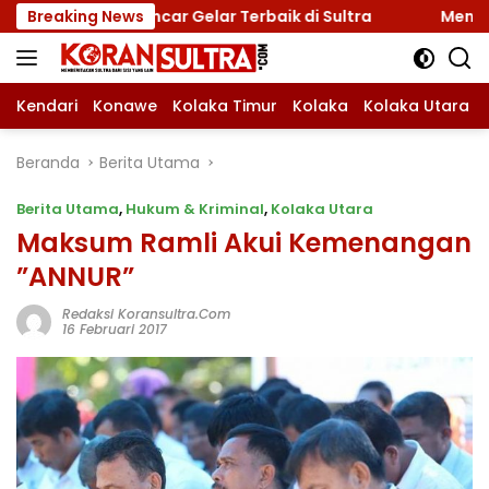
Langsung
si, Incar Gelar Terbaik di Sultra
Breaking News
Menuju Jamnas 202
ke
konten
Kendari
Konawe
Kolaka Timur
Kolaka
Kolaka Utara
Beranda
Berita Utama
Berita Utama
,
Hukum & Kriminal
,
Kolaka Utara
Maksum Ramli Akui Kemenangan
”ANNUR”
Redaksi Koransultra.com
16 Februari 2017