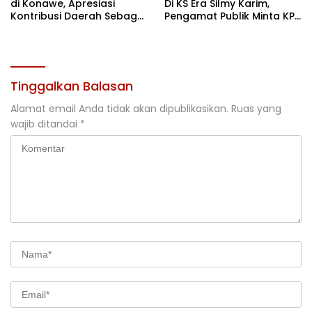
di Konawe, Apresiasi
Di KS Era Silmy Karim,
Kontribusi Daerah Sebagai
Pengamat Publik Minta KPK
Penyumbang Beras
Usut
Nasional
Tinggalkan Balasan
Alamat email Anda tidak akan dipublikasikan.
Ruas yang
wajib ditandai
*