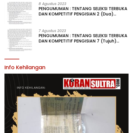
LINGKUNGAN PEMERINTAH DAERAH KABUPATEN KONAWE
8 Agustus 2023
PENGUMUMAN : TENTANG SELEKSI TERBUKA
DAN KOMPETITIF PENGISIAN 2 (Dua)
JABATAN PIMPINAN TINGGI PRATAMA DI
LINGKUNGAN PEMERINTAH DAERAH
KABUPATEN KONAWE
7 Agustus 2023
PENGUMUMAN : TENTANG SELEKSI TERBUKA
DAN KOMPETITIF PENGISIAN 7 (Tujuh)
JABATAN PIMPINAN TINGGI PRATAMA DI
LINGKUNGAN PEMERINTAH DAERAH
KABUPATEN KONAWE
Info Kehilangan