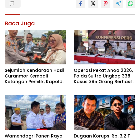
Baca Juga
Sejumlah Kendaraan Hasil
Operasi Pekat Anoa 2026,
Curanmor Kembali
Polda Sultra Ungkap 338
Ketangan Pemilik, Kapolda
Kasus 395 Orang Berhasil
Sultra: Ini Bentuk Nyata
Diamankan
Kehadiran Polri
Wamendagri Panen Raya
Dugaan Korupsi Rp. 3,2 T