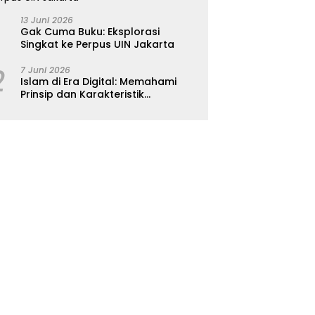
13 Juni 2026
Gak Cuma Buku: Eksplorasi
Singkat ke Perpus UIN Jakarta
2
7 Juni 2026
Islam di Era Digital: Memahami
Prinsip dan Karakteristik
Ajarannya dalam Kehidupan
Modern