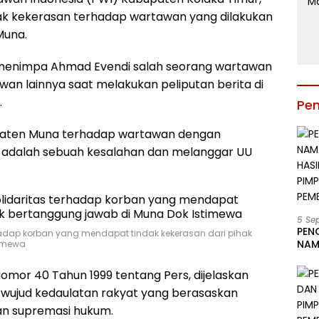
ak kekerasan terhadap wartawan yang dilakukan
Muna.
menimpa Ahmad Evendi salah seorang wartawan
an lainnya saat melakukan peliputan berita di
.
Pe
upaten Muna terhadap wartawan dengan
ik adalah sebuah kesalahan dan melanggar UU
5 Se
PEN
rhadap korban yang mendapat tindak kekerasan dari pihak
NAM
timewa
BESA
JAB
mor 40 Tahun 1999 tentang Pers, dijelaskan
LIN
 wujud kedaulatan rakyat yang berasaskan
KAB
dan supremasi hukum.