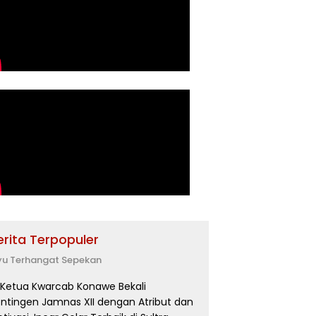
erita Terpopuler
yu Terhangat Sepekan