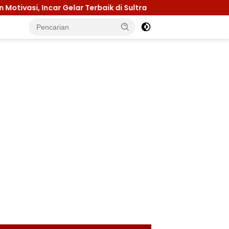
r Gelar Terbaik di Sultra
Menuju Jamnas 2026, Ketu