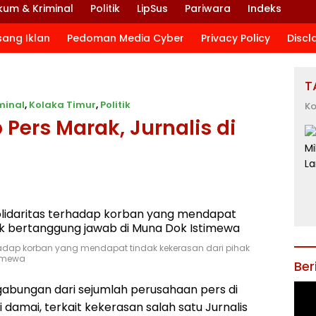
kum & Kriminal
Politik
LipSus
Pariwara
Indeks
sang Iklan
Pedoman Media Cyber
Privacy Policy
Discl
T
minal
,
Kolaka Timur
,
Politik
Ko
Pers Marak, Jurnalis di
rhadap korban yang mendapat tindak kekerasan dari pihak
timewa
Ber
 gabungan dari sejumlah perusahaan pers di
 damai, terkait kekerasan salah satu Jurnalis