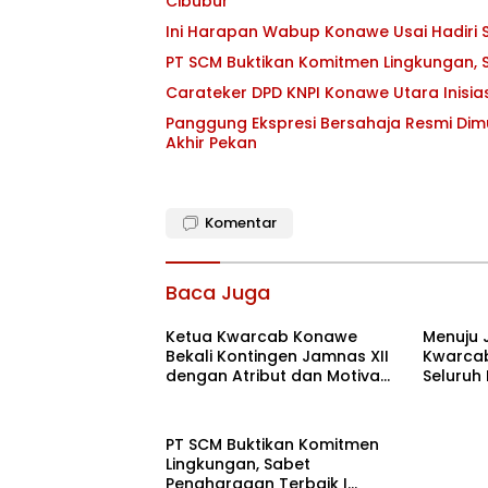
Cibubur
Ini Harapan Wabup Konawe Usai Hadiri S
PT SCM Buktikan Komitmen Lingkungan, S
Carateker DPD KNPI Konawe Utara Inisi
Panggung Ekspresi Bersahaja Resmi Dim
Akhir Pekan
Komentar
Baca Juga
Ketua Kwarcab Konawe
Menuju 
Bekali Kontingen Jamnas XII
Kwarcab
dengan Atribut dan Motivasi,
Seluruh
Incar Gelar Terbaik di Sultra
di Cibub
PT SCM Buktikan Komitmen
Lingkungan, Sabet
Penghargaan Terbaik I