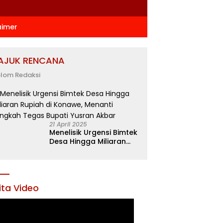
aimer
AJUK RENCANA
lom Redaksi
21 April 2025
Menelisik Urgensi Bimtek
Desa Hingga Miliaran
Rupiah di Konawe,
Menanti Langkah Tegas
Bupati Yusran Akbar
ita Video