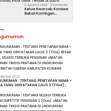
2 Agustus 2026
0 Komentar
Ketua Kwarcab Konawe
Bekali Kontingen
Jamnas XII dengan
Atribut dan Motivasi,
Incar Gelar Terbaik di
Sultra
ngumuman
ptember 2023
GUMUMAN : TENTANG PENETAPAN NAMA –
A YANG DINYATAKAN LULUS 3 (TIGA)
R HASIL SELEKSI TERBUKA PENGISIAN
ATAN PIMPINAN TINGGI PRATAMA DI
GKUNGAN PEMERINTAH DAERAH
UPATEN KONAWE