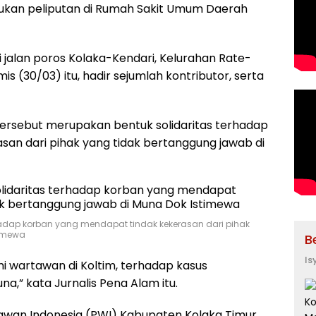
kukan peliputan di Rumah Sakit Umum Daerah
i jalan poros Kolaka-Kendari, Kelurahan Rate-
is (30/03) itu, hadir sejumlah kontributor, serta
tersebut merupakan bentuk solidaritas terhadap
an dari pihak yang tidak bertanggung jawab di
rhadap korban yang mendapat tindak kekerasan dari pihak
timewa
B
Is
mi wartawan di Koltim, terhadap kasus
a,” kata Jurnalis Pena Alam itu.
awan Indonesia (PWI) Kabupaten Kolaka Timur,