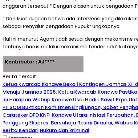
anggaran tersebut “ Dengan alasan untuk pengadaan Pu
“ Dan kuat dugaan bahwa ada Intervensi yang dilakuka
sebagai Penyalur pengadaan Pupuk” ungkapnya.
Hal ini menurut Agam tidak sesuai dengan mekanisme 
tentunya harus melalui mekanisme tender ada” katanya
Kontributor : AJ****
Berita Terkait
Ketua Kwarcab Konawe Bekali Kontingen Jamnas XII den
Menuju Jamnas 2026, Ketua Kwarcab Konawe Pastikan
Ini Harapan Wabup Konawe Usai Hadiri Sawit Expo Unt
PT SCM Buktikan Komitmen Lingkungan, Sabet Penghar
Carateker DPD KNPI Konawe Utara Inisiasi Perubahan
Panggung Ekspresi Bersahaja Resmi Dimulai, Wabup K
Berita Kendari
Hukum dan kriminal