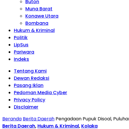
Buton
Muna Barat
Konawe Utara
Bombana
Hukum & Kriminal
Politik
LipSus
Pariwara
Indeks
Tentang Kami
Dewan Redaksi
Pasang Iklan
Pedoman Media Cyber
Privacy Policy
Disclaimer
Beranda
Berita Daerah
Pengadaan Pupuk Disoal, Puluhan
Berita Daerah
,
Hukum & Kriminal
,
Kolaka