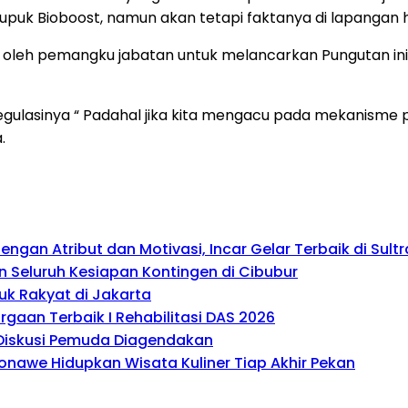
puk Bioboost, namun akan tetapi faktanya di lapangan 
n oleh pemangku jabatan untuk melancarkan Pungutan ini
regulasinya “ Padahal jika kita mengacu pada mekanism
.
gan Atribut dan Motivasi, Incar Gelar Terbaik di Sultr
 Seluruh Kesiapan Kontingen di Cibubur
uk Rakyat di Jakarta
gaan Terbaik I Rehabilitasi DAS 2026
, Diskusi Pemuda Diagendakan
onawe Hidupkan Wisata Kuliner Tiap Akhir Pekan