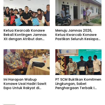
Ketua Kwarcab Konawe
Menuju Jamnas 2026,
Bekali Kontingen Jamnas
Ketua Kwarcab Konawe
XII dengan Atribut dan
Pastikan Seluruh Kesiapan
Motivasi, Incar Gelar
Kontingen di Cibubur
Terbaik di Sultra
Ini Harapan Wabup
PT SCM Buktikan Komitmen
Konawe Usai Hadiri Sawit
Lingkungan, Sabet
Expo Untuk Rakyat di
Penghargaan Terbaik I
Jakarta
Rehabilitasi DAS 2026