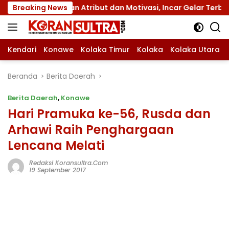
Langsung
engan Atribut dan Motivasi, Incar Gelar Terbaik di Sultra
Breaking News
ke
konten
Kendari
Konawe
Kolaka Timur
Kolaka
Kolaka Utara
Beranda
Berita Daerah
Berita Daerah
,
Konawe
Hari Pramuka ke-56, Rusda dan
Arhawi Raih Penghargaan
Lencana Melati
Redaksi Koransultra.com
19 September 2017