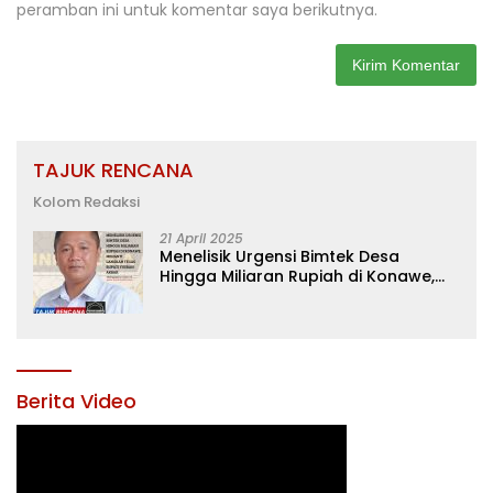
peramban ini untuk komentar saya berikutnya.
TAJUK RENCANA
Kolom Redaksi
21 April 2025
Menelisik Urgensi Bimtek Desa
Hingga Miliaran Rupiah di Konawe,
Menanti Langkah Tegas Bupati
Yusran Akbar
Berita Video