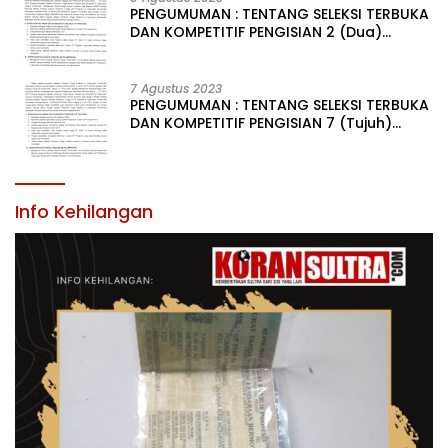
PENGUMUMAN : TENTANG SELEKSI TERBUKA
DAN KOMPETITIF PENGISIAN 2 (Dua)
JABATAN PIMPINAN TINGGI PRATAMA DI
LINGKUNGAN PEMERINTAH DAERAH
KABUPATEN KONAWE
7 Agustus 2023
PENGUMUMAN : TENTANG SELEKSI TERBUKA
DAN KOMPETITIF PENGISIAN 7 (Tujuh)
JABATAN PIMPINAN TINGGI PRATAMA DI
LINGKUNGAN PEMERINTAH DAERAH
KABUPATEN KONAWE
Info Kehilangan