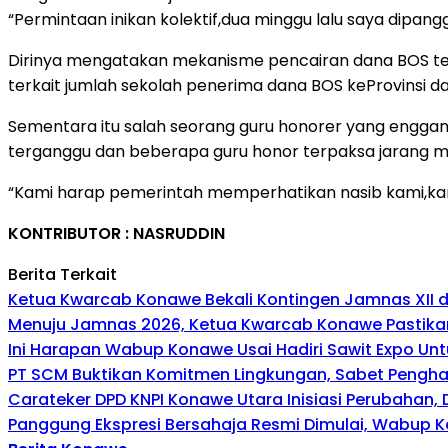
“Permintaan inikan kolektif,dua minggu lalu saya dipan
Dirinya mengatakan mekanisme pencairan dana BOS ter
terkait jumlah sekolah penerima dana BOS keProvinsi d
Sementara itu salah seorang guru honorer yang engg
terganggu dan beberapa guru honor terpaksa jarang m
“Kami harap pemerintah memperhatikan nasib kami,kam
KONTRIBUTOR : NASRUDDIN
Berita Terkait
Ketua Kwarcab Konawe Bekali Kontingen Jamnas XII den
Menuju Jamnas 2026, Ketua Kwarcab Konawe Pastikan
Ini Harapan Wabup Konawe Usai Hadiri Sawit Expo Unt
PT SCM Buktikan Komitmen Lingkungan, Sabet Penghar
Carateker DPD KNPI Konawe Utara Inisiasi Perubahan
Panggung Ekspresi Bersahaja Resmi Dimulai, Wabup K