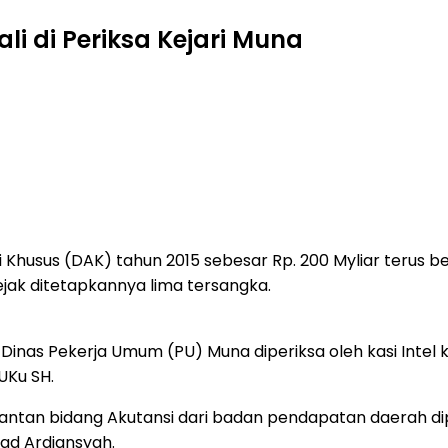
i di Periksa Kejari Muna
Khusus (DAK) tahun 2015 sebesar Rp. 200 Myliar terus ber
ejak ditetapkannya lima tersangka.
a Dinas Pekerja Umum (PU) Muna diperiksa oleh kasi Inte
UKu SH.
il mantan bidang Akutansi dari badan pendapatan daerah d
mad Ardiansyah.