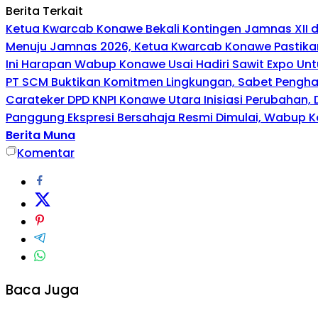
Berita Terkait
Ketua Kwarcab Konawe Bekali Kontingen Jamnas XII den
Menuju Jamnas 2026, Ketua Kwarcab Konawe Pastikan
Ini Harapan Wabup Konawe Usai Hadiri Sawit Expo Unt
PT SCM Buktikan Komitmen Lingkungan, Sabet Penghar
Carateker DPD KNPI Konawe Utara Inisiasi Perubahan
Panggung Ekspresi Bersahaja Resmi Dimulai, Wabup K
Berita Muna
Komentar
Baca Juga