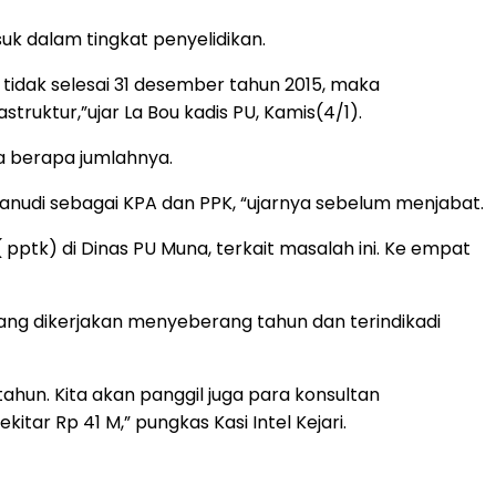
uk dalam tingkat penyelidikan.
 tidak selesai 31 desember tahun 2015, maka
ruktur,”ujar La Bou kadis PU, Kamis(4/1).
a berapa jumlahnya.
Sanudi sebagai KPA dan PPK, “ujarnya sebelum menjabat.
ptk) di Dinas PU Muna, terkait masalah ini. Ke empat
 yang dikerjakan menyeberang tahun dan terindikadi
ahun. Kita akan panggil juga para konsultan
ar Rp 41 M,” pungkas Kasi Intel Kejari.