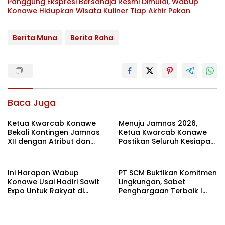
Panggung Ekspresi Bersahaja Resmi Dimulai, Wabup
Konawe Hidupkan Wisata Kuliner Tiap Akhir Pekan
Berita Muna
Berita Raha
Baca Juga
Ketua Kwarcab Konawe
Menuju Jamnas 2026,
Bekali Kontingen Jamnas
Ketua Kwarcab Konawe
XII dengan Atribut dan
Pastikan Seluruh Kesiapan
Motivasi, Incar Gelar
Kontingen di Cibubur
Terbaik di Sultra
Ini Harapan Wabup
PT SCM Buktikan Komitmen
Konawe Usai Hadiri Sawit
Lingkungan, Sabet
Expo Untuk Rakyat di
Penghargaan Terbaik I
Jakarta
Rehabilitasi DAS 2026