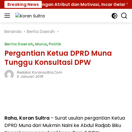
Langsung
mnas XII dengan Atribut dan Motivasi, Incar Gelar Terbaik d
Breaking News
ke
konten
Beranda
Berita Daerah
Berita Daerah
,
Muna
,
Politik
Pergantian Ketua DPRD Muna
Tunggu Konsultasi DPW
Redaksi Koransultra.com
5 Januari 2018
Raha, Koran Sultra
– Surat usulan pergantian Ketua
DPRD Muna dari Mukmin Naini ke Abdul Radjab Biku