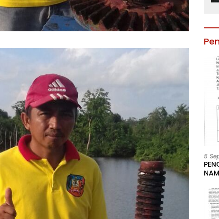
Pe
5 Se
PEN
NAM
BESA
JAB
LIN
KAB