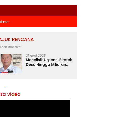
aimer
AJUK RENCANA
lom Redaksi
21 April 2025
Menelisik Urgensi Bimtek
Desa Hingga Miliaran
Rupiah di Konawe,
Menanti Langkah Tegas
Bupati Yusran Akbar
ita Video