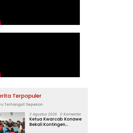
erita Terpopuler
yu Terhangat Sepekan
2 Agustus 2026
0 Komentar
Ketua Kwarcab Konawe
Bekali Kontingen
Jamnas XII dengan