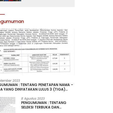
Atribut dan Motivasi,
Incar Gelar Terbaik di
Sultra
ngumuman
ptember 2023
GUMUMAN : TENTANG PENETAPAN NAMA –
A YANG DINYATAKAN LULUS 3 (TIGA)
R HASIL SELEKSI TERBUKA PENGISIAN
ATAN PIMPINAN TINGGI PRATAMA DI
8 Agustus 2023
PENGUMUMAN : TENTANG
GKUNGAN PEMERINTAH DAERAH
SELEKSI TERBUKA DAN
UPATEN KONAWE
KOMPETITIF PENGISIAN 2