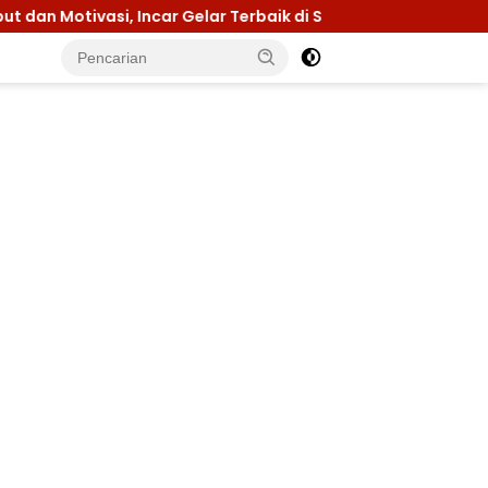
 di Sultra
Menuju Jamnas 2026, Ketua Kwarcab Konaw