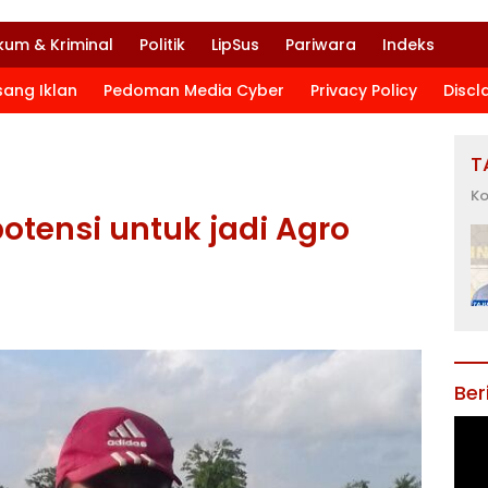
kum & Kriminal
Politik
LipSus
Pariwara
Indeks
sang Iklan
Pedoman Media Cyber
Privacy Policy
Discl
T
Ko
otensi untuk jadi Agro
Ber