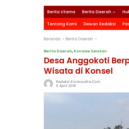
Berita Utama
Berita Daerah
Hu
Tentang Kami
Dewan Redaksi
Pa
Beranda
Berita Daerah
Berita Daerah
,
Konawe Selatan
Desa Anggokoti Berp
Wisata di Konsel
Redaksi Koransultra.com
6 April 2018