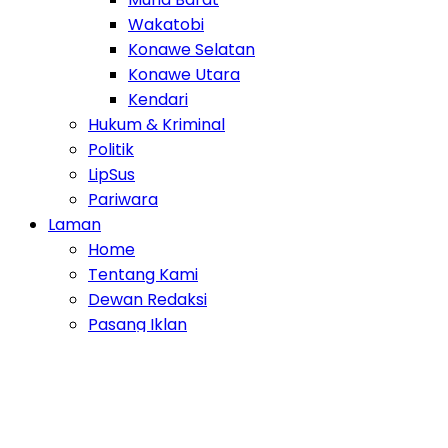
Wakatobi
Konawe Selatan
Konawe Utara
Kendari
Hukum & Kriminal
Politik
LipSus
Pariwara
Laman
Home
Tentang Kami
Dewan Redaksi
Pasang Iklan
Disclaimer
Privacy Policy
Pedoman Media Cyber
Indeks