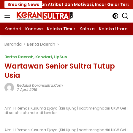
Langsung
XII dengan Atribut dan Motivasi, Incar Gelar Terbaik di Sul
Breaking News
ke
konten
Kendari
Konawe
Kolaka Timur
Kolaka
Kolaka Utara
Beranda
Berita Daerah
Berita Daerah
,
Kendari
,
LipSus
Wartawan Senior Sultra Tutup
Usia
Redaksi Koransultra.com
7 April 2018
Alm. H.Remas Kusuma Djaya (Kiri Ujung) saat menghadiri UKW Gel II
di salah satu hotel di kendari.
Alm. H.Remas Kusuma Djaya (Kiri Ujung) saat menghadiri UKW Gel II