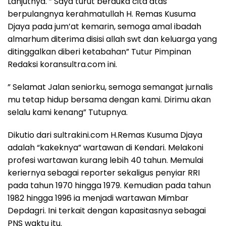
Lanjutnya. ” Saya turut berduka cita atas
berpulangnya kerahmatullah H. Remas Kusuma
Djaya pada jum’at kemarin, semoga amal ibadah
almarhum diterima disisi allah swt dan keluarga yang
ditinggalkan diberi ketabahan” Tutur Pimpinan
Redaksi koransultra.com ini.
” Selamat Jalan seniorku, semoga semangat jurnalis
mu tetap hidup bersama dengan kami. Dirimu akan
selalu kami kenang” Tutupnya.
Dikutio dari sultrakini.com H.Remas Kusuma Djaya
adalah “kakeknya” wartawan di Kendari. Melakoni
profesi wartawan kurang lebih 40 tahun. Memulai
keriernya sebagai reporter sekaligus penyiar RRI
pada tahun 1970 hingga 1979. Kemudian pada tahun
1982 hingga 1996 ia menjadi wartawan Mimbar
Depdagri. Ini terkait dengan kapasitasnya sebagai
PNS waktu itu.