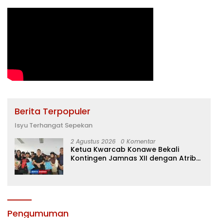
Berita Terpopuler
Isyu Terhangat Sepekan
2 Agustus 2026
0 Komentar
Ketua Kwarcab Konawe Bekali
Kontingen Jamnas XII dengan Atribut
dan Motivasi, Incar Gelar Terbaik di
Sultra
Pengumuman