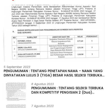
5 September 2023
PENGUMUMAN : TENTANG PENETAPAN NAMA – NAMA YANG
DINYATAKAN LULUS 3 (TIGA) BESAR HASIL SELEKSI TERBUKA
PENGISIAN JABATAN PIMPINAN TINGGI PRATAMA DI
LINGKUNGAN PEMERINTAH DAERAH KABUPATEN KONAWE
8 Agustus 2023
PENGUMUMAN : TENTANG SELEKSI TERBUKA
DAN KOMPETITIF PENGISIAN 2 (Dua)
JABATAN PIMPINAN TINGGI PRATAMA DI
LINGKUNGAN PEMERINTAH DAERAH
KABUPATEN KONAWE
7 Agustus 2023