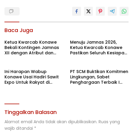
Baca Juga
Ketua Kwarcab Konawe
Menuju Jamnas 2026,
Bekali Kontingen Jamnas
Ketua Kwarcab Konawe
XII dengan Atribut dan
Pastikan Seluruh Kesiapan
Motivasi, Incar Gelar
Kontingen di Cibubur
Terbaik di Sultra
Ini Harapan Wabup
PT SCM Buktikan Komitmen
Konawe Usai Hadiri Sawit
Lingkungan, Sabet
Expo Untuk Rakyat di
Penghargaan Terbaik I
Jakarta
Rehabilitasi DAS 2026
Tinggalkan Balasan
Alamat email Anda tidak akan dipublikasikan.
Ruas yang
wajib ditandai
*