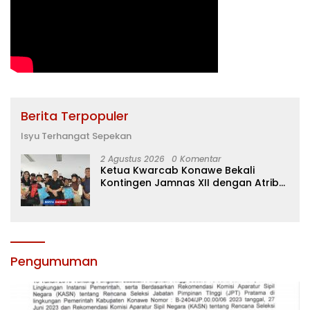
Berita Terpopuler
Isyu Terhangat Sepekan
2 Agustus 2026
0 Komentar
Ketua Kwarcab Konawe Bekali
Kontingen Jamnas XII dengan Atribut
dan Motivasi, Incar Gelar Terbaik di
Sultra
Pengumuman