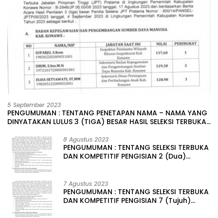
5 September 2023
PENGUMUMAN : TENTANG PENETAPAN NAMA – NAMA YANG
DINYATAKAN LULUS 3 (TIGA) BESAR HASIL SELEKSI TERBUKA
PENGISIAN JABATAN PIMPINAN TINGGI PRATAMA DI
LINGKUNGAN PEMERINTAH DAERAH KABUPATEN KONAWE
8 Agustus 2023
PENGUMUMAN : TENTANG SELEKSI TERBUKA
DAN KOMPETITIF PENGISIAN 2 (Dua)
JABATAN PIMPINAN TINGGI PRATAMA DI
LINGKUNGAN PEMERINTAH DAERAH
KABUPATEN KONAWE
7 Agustus 2023
PENGUMUMAN : TENTANG SELEKSI TERBUKA
DAN KOMPETITIF PENGISIAN 7 (Tujuh)
JABATAN PIMPINAN TINGGI PRATAMA DI