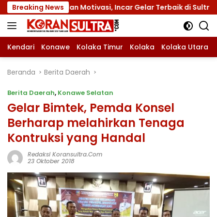
Langsung
ut dan Motivasi, Incar Gelar Terbaik di Sultra
Breaking News
Menu
ke
konten
Kendari
Konawe
Kolaka Timur
Kolaka
Kolaka Utara
Beranda
Berita Daerah
Berita Daerah
,
Konawe Selatan
Gelar Bimtek, Pemda Konsel
Berharap melahirkan Tenaga
Kontruksi yang Handal
Redaksi Koransultra.com
23 Oktober 2018