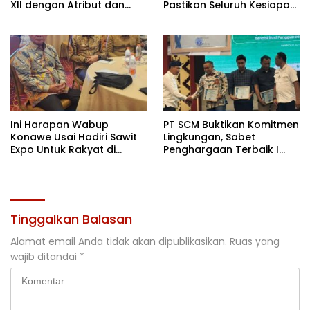
XII dengan Atribut dan
Pastikan Seluruh Kesiapan
Motivasi, Incar Gelar
Kontingen di Cibubur
Terbaik di Sultra
Ini Harapan Wabup
PT SCM Buktikan Komitmen
Konawe Usai Hadiri Sawit
Lingkungan, Sabet
Expo Untuk Rakyat di
Penghargaan Terbaik I
Jakarta
Rehabilitasi DAS 2026
Tinggalkan Balasan
Alamat email Anda tidak akan dipublikasikan.
Ruas yang
wajib ditandai
*