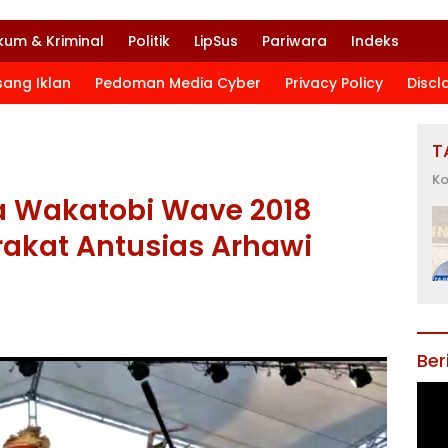
kum & Kriminal
Politik
LipSus
Pariwara
Indeks
sang Iklan
Pedoman Media Cyber
Privacy Policy
Discl
T
Ko
ra Wakatobi Wave 2018
rakat Antusias Arhawi
Ber