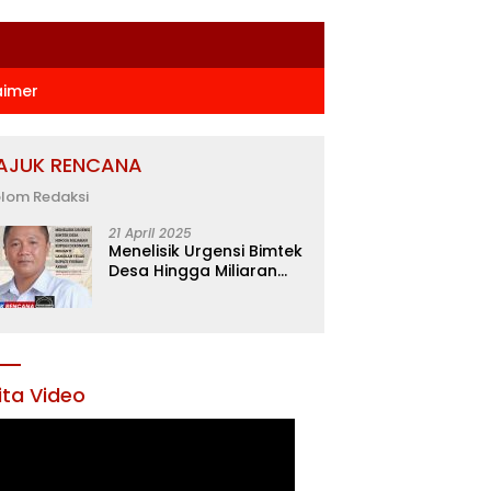
aimer
AJUK RENCANA
lom Redaksi
21 April 2025
Menelisik Urgensi Bimtek
Desa Hingga Miliaran
Rupiah di Konawe,
Menanti Langkah Tegas
Bupati Yusran Akbar
ita Video