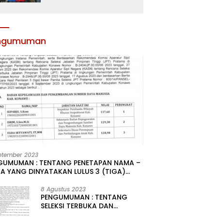
Atribut dan Motivasi,
Incar Gelar Terbaik di
Sultra
ngumuman
ptember 2023
GUMUMAN : TENTANG PENETAPAN NAMA –
A YANG DINYATAKAN LULUS 3 (TIGA)
R HASIL SELEKSI TERBUKA PENGISIAN
ATAN PIMPINAN TINGGI PRATAMA DI
8 Agustus 2023
PENGUMUMAN : TENTANG
GKUNGAN PEMERINTAH DAERAH
SELEKSI TERBUKA DAN
UPATEN KONAWE
KOMPETITIF PENGISIAN 2