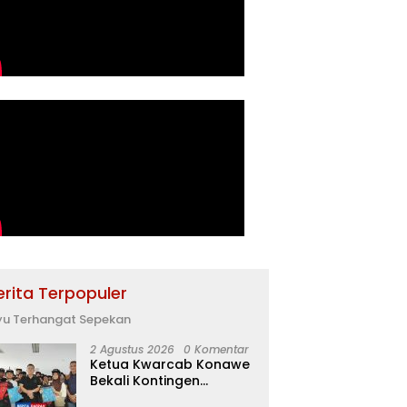
erita Terpopuler
yu Terhangat Sepekan
2 Agustus 2026
0 Komentar
Ketua Kwarcab Konawe
Bekali Kontingen
Jamnas XII dengan