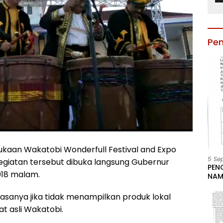
Pe
aan Wakatobi Wonderfull Festival and Expo
5 Se
egiatan tersebut dibuka langsung Gubernur
PEN
2018 malam.
NAM
BESA
JAB
sanya jika tidak menampilkan produk lokal
LIN
t asli Wakatobi.
KAB