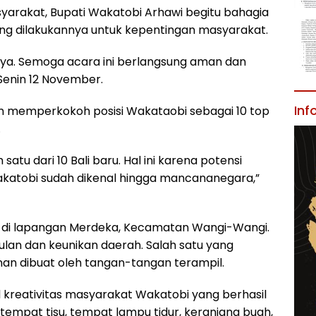
syarakat, Bupati Wakatobi Arhawi begitu bahagia
ng dilakukannya untuk kepentingan masyarakat.
inya. Semoga acara ini berlangsung aman dan
 Senin 12 November.
Inf
kin memperkokoh posisi Wakataobi sebagai 10 top
.
atu dari 10 Bali baru. Hal ini karena potensi
akatobi sudah dikenal hingga mancananegara,”
da di lapangan Merdeka, Kecamatan Wangi-Wangi.
lan dan keunikan daerah. Salah satu yang
inan dibuat oleh tangan-tangan terampil.
l kreativitas masyarakat Wakatobi yang berhasil
 tempat tisu, tempat lampu tidur, keranjang buah,