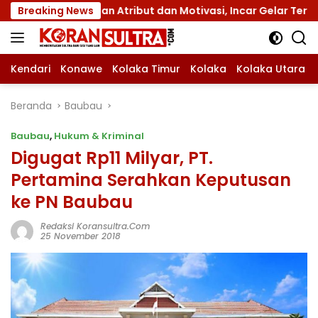
Langsung
gan Atribut dan Motivasi, Incar Gelar Terbaik di Sultra
Breaking News
ke
konten
Kendari
Konawe
Kolaka Timur
Kolaka
Kolaka Utara
Beranda
Baubau
Baubau
,
Hukum & Kriminal
Digugat Rp11 Milyar, PT.
Pertamina Serahkan Keputusan
ke PN Baubau
Redaksi Koransultra.com
25 November 2018