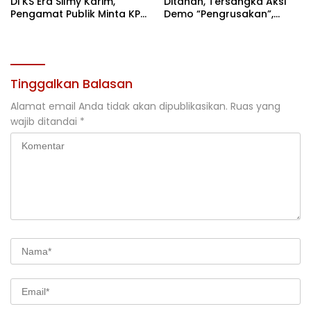
Di KS Era Silmy Karim,
Ditahan, Tersangka Aksi
Pengamat Publik Minta KPK
Demo “Pengrusakan”,
Usut
Polda Sultra Bantah Isu
Kriminalisasi
Tinggalkan Balasan
Alamat email Anda tidak akan dipublikasikan.
Ruas yang
wajib ditandai
*