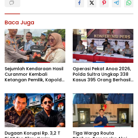
Baca Juga
Sejumlah Kendaraan Hasil
Operasi Pekat Anoa 2026,
Curanmor Kembali
Polda Sultra Ungkap 338
Ketangan Pemilik, Kapolda
Kasus 395 Orang Berhasil
Sultra: Ini Bentuk Nyata
Diamankan
Kehadiran Polri
Dugaan Korupsi Rp. 3,2 T
Tiga Warga Routa