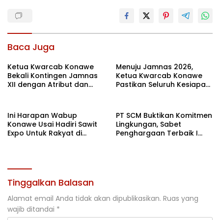
Baca Juga
Ketua Kwarcab Konawe
Menuju Jamnas 2026,
Bekali Kontingen Jamnas
Ketua Kwarcab Konawe
XII dengan Atribut dan
Pastikan Seluruh Kesiapan
Motivasi, Incar Gelar
Kontingen di Cibubur
Terbaik di Sultra
Ini Harapan Wabup
PT SCM Buktikan Komitmen
Konawe Usai Hadiri Sawit
Lingkungan, Sabet
Expo Untuk Rakyat di
Penghargaan Terbaik I
Jakarta
Rehabilitasi DAS 2026
Tinggalkan Balasan
Alamat email Anda tidak akan dipublikasikan.
Ruas yang
wajib ditandai
*