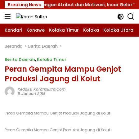
Langsung
nas XII dengan Atribut dan Motivasi, Incar Gelar Terbaik di
Breaking News
ke
konten
Kendari
Konawe
Kolaka Timur
Kolaka
Kolaka Utara
Beranda
Berita Daerah
Berita Daerah
,
Kolaka Timur
Peran Gempita Mampu Genjot
Produksi Jagung di Kolut
Redaksi Koransultra.com
8 Januari 2019
Peran Gempita Mampu Genjot Produksi Jagung di Kolut
Peran Gempita Mampu Genjot Produksi Jagung di Kolut