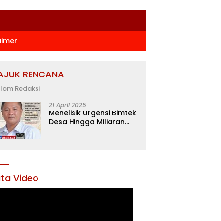
aimer
AJUK RENCANA
lom Redaksi
21 April 2025
Menelisik Urgensi Bimtek
Desa Hingga Miliaran
Rupiah di Konawe,
Menanti Langkah Tegas
Bupati Yusran Akbar
ita Video