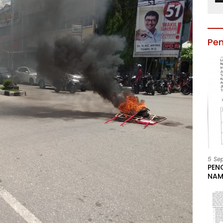
Pe
5 Se
PEN
NAM
BESA
JAB
LIN
KAB