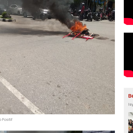
B
Is
Positif