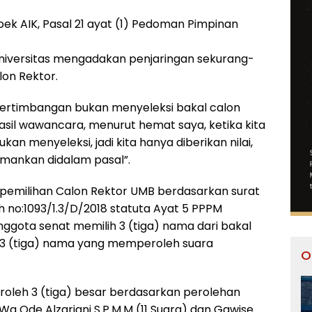
k AIK, Pasal 21 ayat (1) Pedoman Pimpinan
Universitas mengadakan penjaringan sekurang-
on Rektor.
 pertimbangan bukan menyeleksi bakal calon
asil wawancara, menurut hemat saya, ketika kita
n menyeleksi, jadi kita hanya diberikan nilai,
omankan didalam pasal”.
i pemilihan Calon Rektor UMB berdasarkan surat
no:1093/1.3/D/2018 statuta Ayat 5 PPPM
ggota senat memilih 3 (tiga) nama dari bakal
 3 (tiga) nama yang memperoleh suara
O
peroleh 3 (tiga) besar berdasarkan perolehan
, Wa Ode Alzariani S.P.M.M (11 Suara) dan Gawise