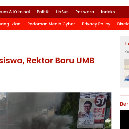
kum & Kriminal
Politik
LipSus
Pariwara
Indeks
sang Iklan
Pedoman Media Cyber
Privacy Policy
Discl
T
Ko
iswa, Rektor Baru UMB
Ber