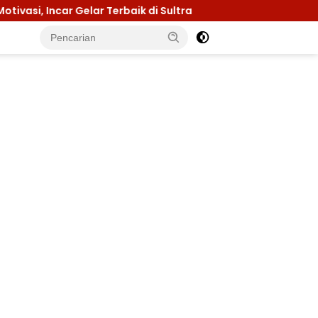
aik di Sultra
Menuju Jamnas 2026, Ketua Kwarcab K