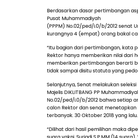
Berdasarkan dasar pertimbangan aspe
Pusat Muhammadiyah
(PPPM) No.02/ped/i.0/b/2012 senat 
kurangnya 4 (empat) orang bakal cal
“Itu bagian dari pertimbangan, kata
Rektor hanya memberikan nilai dari h
memberikan pertimbangan berarti buka
tidak sampai disitu statuta yang ped
Selanjutnya, Senat melakukan seleks
Majelis DIKLITBANG PP Muhammadiyah 
No.02/ped/i.0/b/2012 bahwa setiap an
calon Rektor dan senat menetapkan
terbanyak. 30 Oktober 2018 yang lalu.
“Dilihat dari hasil pemilihan maka di
suara yakni, Suriadi S.P,MM (14 suara)