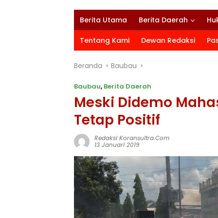
Berita Utama
Berita Daerah
Hu
Tentang Kami
Dewan Redaksi
Pa
Beranda
Baubau
Baubau
,
Berita Daerah
Meski Didemo Mahas
Tetap Positif
Redaksi Koransultra.com
13 Januari 2019