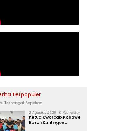
erita Terpopuler
yu Terhangat Sepekan
2 Agustus 2026
0 Komentar
Ketua Kwarcab Konawe
Bekali Kontingen
Jamnas XII dengan