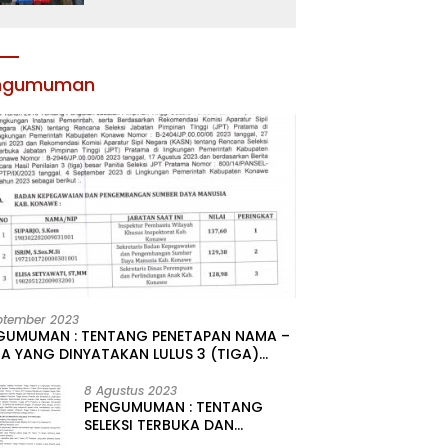
Atribut dan Motivasi,
Incar Gelar Terbaik di
Sultra
ngumuman
ptember 2023
GUMUMAN : TENTANG PENETAPAN NAMA –
A YANG DINYATAKAN LULUS 3 (TIGA)
R HASIL SELEKSI TERBUKA PENGISIAN
ATAN PIMPINAN TINGGI PRATAMA DI
8 Agustus 2023
PENGUMUMAN : TENTANG
GKUNGAN PEMERINTAH DAERAH
SELEKSI TERBUKA DAN
UPATEN KONAWE
KOMPETITIF PENGISIAN 2