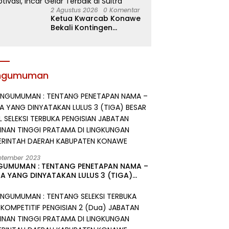
2 Agustus 2026
0 Komentar
Ketua Kwarcab Konawe
Bekali Kontingen
Jamnas XII dengan
Atribut dan Motivasi,
Incar Gelar Terbaik di
Sultra
ngumuman
ptember 2023
GUMUMAN : TENTANG PENETAPAN NAMA –
A YANG DINYATAKAN LULUS 3 (TIGA)
R HASIL SELEKSI TERBUKA PENGISIAN
ATAN PIMPINAN TINGGI PRATAMA DI
GKUNGAN PEMERINTAH DAERAH
UPATEN KONAWE