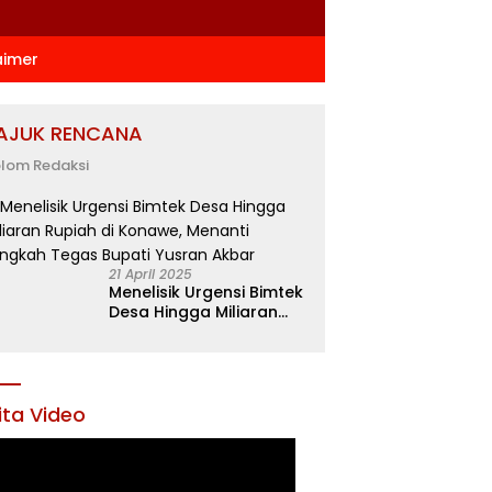
aimer
AJUK RENCANA
lom Redaksi
21 April 2025
Menelisik Urgensi Bimtek
Desa Hingga Miliaran
Rupiah di Konawe,
Menanti Langkah Tegas
Bupati Yusran Akbar
ita Video