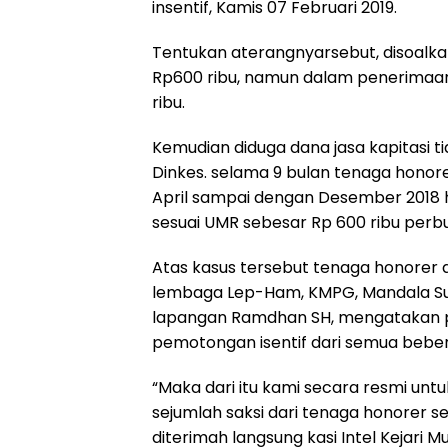
insentif, Kamis 07 Februari 2019.
Tentukan aterangnyarsebut, disoalkan
Rp600 ribu, namun dalam penerimaany
ribu.
Kemudian diduga dana jasa kapitasi t
Dinkes. selama 9 bulan tenaga honore
April sampai dengan Desember 2018 h
sesuai UMR sebesar Rp 600 ribu perbu
Atas kasus tersebut tenaga honorer d
lembaga Lep-Ham, KMPG, Mandala Sult
lapangan Ramdhan SH, mengatakan p
pemotongan isentif dari semua beber
“Maka dari itu kami secara resmi unt
sejumlah saksi dari tenaga honorer se
diterimah langsung kasi Intel Kejari M