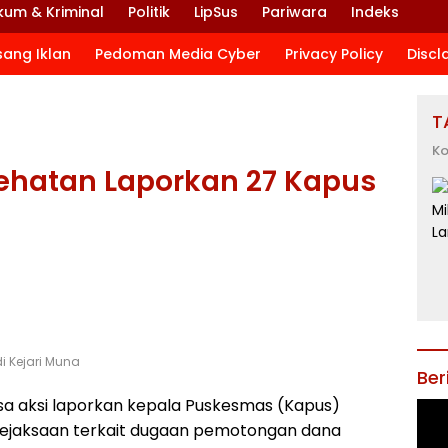
kum & Kriminal
Politik
LipSus
Pariwara
Indeks
sang Iklan
Pedoman Media Cyber
Privacy Policy
Discl
T
Ko
ehatan Laporkan 27 Kapus
i Kejari Muna
Ber
a aksi laporkan kepala Puskesmas (Kapus)
Kejaksaan terkait dugaan pemotongan dana