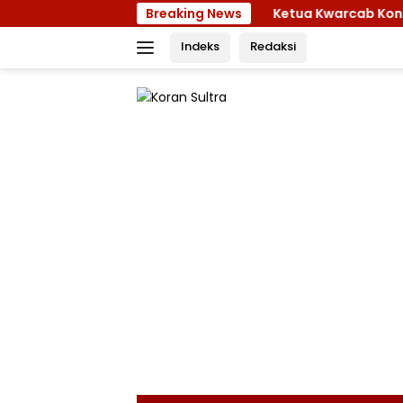
Langsung
Breaking News
Ketua Kwarcab Konawe Bekali Kon
ke
Indeks
Redaksi
konten