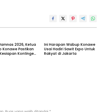
Jamnas 2026, Ketua
Ini Harapan Wabup Konawe
 Konawe Pastikan
Usai Hadiri Sawit Expo Untuk
 Kesiapan Kontingen
Rakyat di Jakarta
ur
an.
Ruas yang wajib ditandai
*