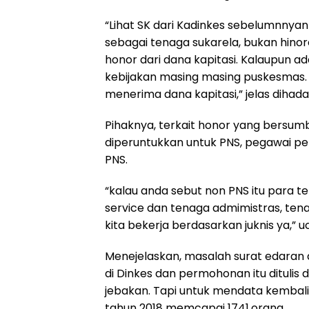
“Lihat SK dari Kadinkes sebelumnnyan 
sebagai tenaga sukarela, bukan hinore
honor dari dana kapitasi. Kalaupun 
kebijakan masing masing puskesmas. 
menerima dana kapitasi,” jelas diha
Pihaknya, terkait honor yang bersumber
diperuntukkan untuk PNS, pegawai pe
PNS.
“kalau anda sebut non PNS itu para ten
service dan tenaga admimistras, tenan
kita bekerja berdasarkan juknis ya,” 
Menejelaskan, masalah surat edaran 
di Dinkes dan permohonan itu ditulis 
jebakan. Tapi untuk mendata kembali
tahun 2018 memcapai 1741.orang.