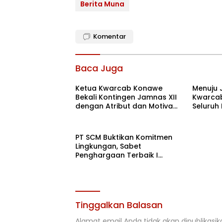
Berita Muna
Komentar
Baca Juga
Ketua Kwarcab Konawe
Menuju 
Bekali Kontingen Jamnas XII
Kwarcab
dengan Atribut dan Motivasi,
Seluruh
Incar Gelar Terbaik di Sultra
di Cibub
PT SCM Buktikan Komitmen
Lingkungan, Sabet
Penghargaan Terbaik I
Rehabilitasi DAS 2026
Tinggalkan Balasan
Alamat email Anda tidak akan dipublikasik