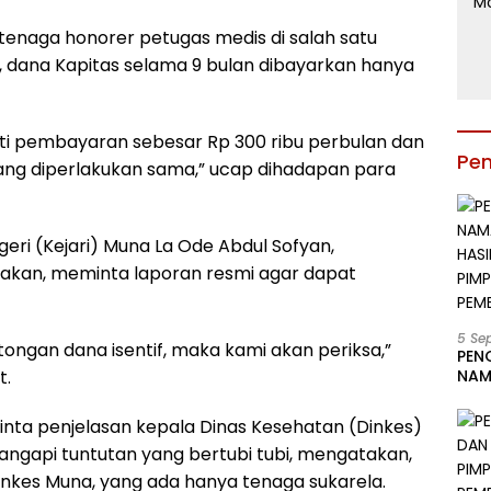
 tenaga honorer petugas medis di salah satu
 dana Kapitas selama 9 bulan dibayarkan hanya
i pembayaran sebesar Rp 300 ribu perbulan dan
Pe
ng diperlakukan sama,” ucap dihadapan para
geri (Kejari) Muna La Ode Abdul Sofyan,
akan, meminta laporan resmi agar dapat
5 Se
ngan dana isentif, maka kami akan periksa,”
PEN
t.
NAM
BESA
JAB
nta penjelasan kepala Dinas Kesehatan (Dinkes)
LIN
ngapi tuntutan yang bertubi tubi, mengatakan,
KAB
inkes Muna, yang ada hanya tenaga sukarela.