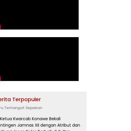
erita Terpopuler
yu Terhangat Sepekan