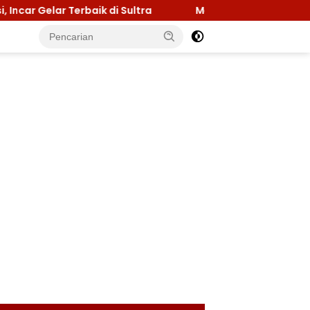
Terbaik di Sultra
Menuju Jamnas 2026, Ketua Kwarca