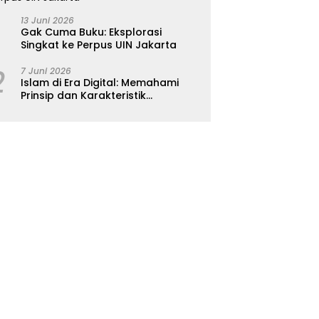
13 Juni 2026
Gak Cuma Buku: Eksplorasi
Singkat ke Perpus UIN Jakarta
2
7 Juni 2026
Islam di Era Digital: Memahami
Prinsip dan Karakteristik
Ajarannya dalam Kehidupan
Modern