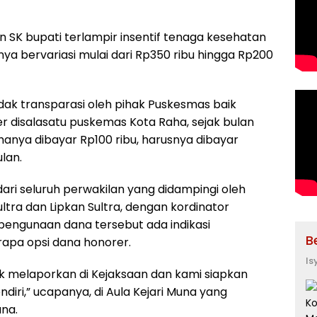
 SK bupati terlampir insentif tenaga kesehatan
a bervariasi mulai dari Rp350 ribu hingga Rp200
idak transparasi oleh pihak Puskesmas baik
r disalasatu puskemas Kota Raha, sejak bulan
anya dibayar Rp100 ribu, harusnya dibayar
lan.
ari seluruh perwakilan yang didampingi oleh
ra dan Lipkan Sultra, dengan kordinator
engunaan dana tersebut ada indikasi
B
apa opsi dana honorer.
Is
uk melaporkan di Kejaksaan dan kami siapkan
ndiri,” ucapanya, di Aula Kejari Muna yang
una.