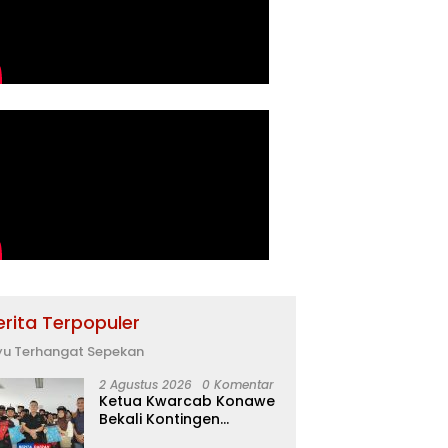
erita Terpopuler
yu Terhangat Sepekan
2 Agustus 2026
0 Komentar
Ketua Kwarcab Konawe
Bekali Kontingen
Jamnas XII dengan