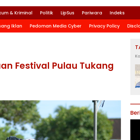
kum & Kriminal
Politik
LipSus
Pariwara
Indeks
sang Iklan
Pedoman Media Cyber
Privacy Policy
Discl
T
Ko
n Festival Pulau Tukang
Ber