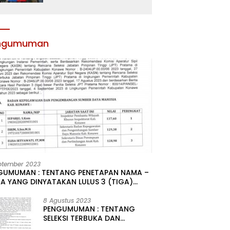
Atribut dan Motivasi,
Incar Gelar Terbaik di
Sultra
ngumuman
ptember 2023
GUMUMAN : TENTANG PENETAPAN NAMA –
A YANG DINYATAKAN LULUS 3 (TIGA)
R HASIL SELEKSI TERBUKA PENGISIAN
ATAN PIMPINAN TINGGI PRATAMA DI
8 Agustus 2023
PENGUMUMAN : TENTANG
GKUNGAN PEMERINTAH DAERAH
SELEKSI TERBUKA DAN
UPATEN KONAWE
KOMPETITIF PENGISIAN 2