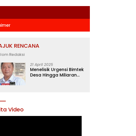
aimer
AJUK RENCANA
lom Redaksi
21 April 2025
Menelisik Urgensi Bimtek
Desa Hingga Miliaran
Rupiah di Konawe,
Menanti Langkah Tegas
Bupati Yusran Akbar
ita Video