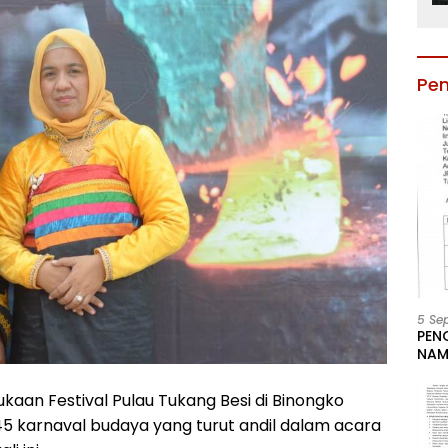
Pe
5 Se
PEN
NAM
BESA
JAB
aan Festival Pulau Tukang Besi di Binongko
LIN
45 karnaval budaya yang turut andil dalam acara
KAB