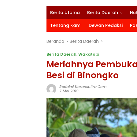
Berita Utama
Berita Daerah
Hu
Tentang Kami
Dewan Redaksi
Pa
Beranda
Berita Daerah
Berita Daerah
,
Wakatobi
Meriahnya Pembukaa
Besi di Binongko
Redaksi Koransultra.com
7 Mei 2019