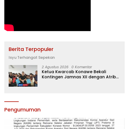
Berita Terpopuler
Isyu Terhangat Sepekan
2 Agustus 2026
0 Komentar
Ketua Kwarcab Konawe Bekali
Kontingen Jamnas XII dengan Atribut
dan Motivasi, Incar Gelar Terbaik di
Sultra
Pengumuman