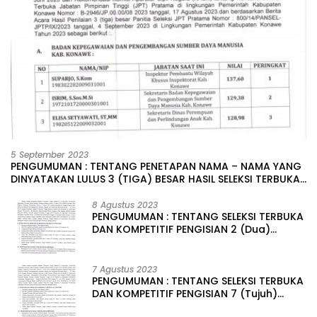
5 September 2023
PENGUMUMAN : TENTANG PENETAPAN NAMA – NAMA YANG
DINYATAKAN LULUS 3 (TIGA) BESAR HASIL SELEKSI TERBUKA
PENGISIAN JABATAN PIMPINAN TINGGI PRATAMA DI
LINGKUNGAN PEMERINTAH DAERAH KABUPATEN KONAWE
8 Agustus 2023
PENGUMUMAN : TENTANG SELEKSI TERBUKA
DAN KOMPETITIF PENGISIAN 2 (Dua)
JABATAN PIMPINAN TINGGI PRATAMA DI
LINGKUNGAN PEMERINTAH DAERAH
KABUPATEN KONAWE
7 Agustus 2023
PENGUMUMAN : TENTANG SELEKSI TERBUKA
DAN KOMPETITIF PENGISIAN 7 (Tujuh)
JABATAN PIMPINAN TINGGI PRATAMA DI