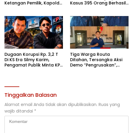
Ketangan Pemilik, Kapolda
Kasus 395 Orang Berhasil
Sultra: Ini Bentuk Nyata
Diamankan
Kehadiran Polri
Dugaan Korupsi Rp. 3,2 T
Tiga Warga Routa
Di KS Era Silmy Karim,
Ditahan, Tersangka Aksi
Pengamat Publik Minta KPK
Demo “Pengrusakan”,
Usut
Polda Sultra Bantah Isu
Kriminalisasi
Tinggalkan Balasan
Alamat email Anda tidak akan dipublikasikan.
Ruas yang
wajib ditandai
*