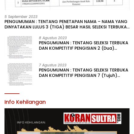
5 September 2023
PENGUMUMAN : TENTANG PENETAPAN NAMA – NAMA YANG
DINYATAKAN LULUS 3 (TIGA) BESAR HASIL SELEKSI TERBUKA
PENGISIAN JABATAN PIMPINAN TINGGI PRATAMA DI
LINGKUNGAN PEMERINTAH DAERAH KABUPATEN KONAWE
8 Agustus 2023
PENGUMUMAN : TENTANG SELEKSI TERBUKA
DAN KOMPETITIF PENGISIAN 2 (Dua)
JABATAN PIMPINAN TINGGI PRATAMA DI
LINGKUNGAN PEMERINTAH DAERAH
KABUPATEN KONAWE
7 Agustus 2023
PENGUMUMAN : TENTANG SELEKSI TERBUKA
DAN KOMPETITIF PENGISIAN 7 (Tujuh)
JABATAN PIMPINAN TINGGI PRATAMA DI
LINGKUNGAN PEMERINTAH DAERAH
KABUPATEN KONAWE
Info Kehilangan