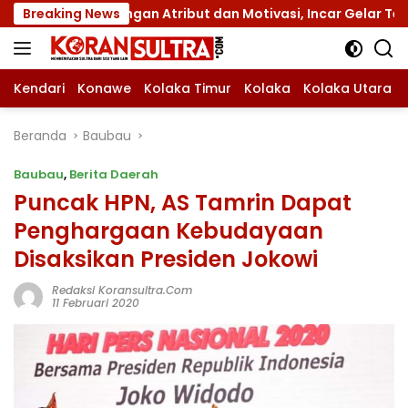
Langsung
dengan Atribut dan Motivasi, Incar Gelar Terbaik di Sultra
Breaking News
ke
konten
Kendari
Konawe
Kolaka Timur
Kolaka
Kolaka Utara
Beranda
Baubau
Baubau
,
Berita Daerah
Puncak HPN, AS Tamrin Dapat
Penghargaan Kebudayaan
Disaksikan Presiden Jokowi
Redaksi Koransultra.com
11 Februari 2020