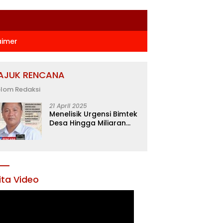
aimer
AJUK RENCANA
lom Redaksi
21 April 2025
Menelisik Urgensi Bimtek
Desa Hingga Miliaran
Rupiah di Konawe,
Menanti Langkah Tegas
Bupati Yusran Akbar
ita Video