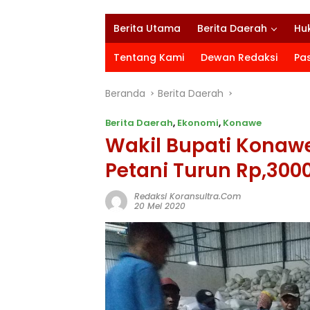
Berita Utama
Berita Daerah
Hu
Tentang Kami
Dewan Redaksi
Pa
Beranda
Berita Daerah
Berita Daerah
,
Ekonomi
,
Konawe
Wakil Bupati Konaw
Petani Turun Rp,3000
Redaksi Koransultra.com
20 Mei 2020