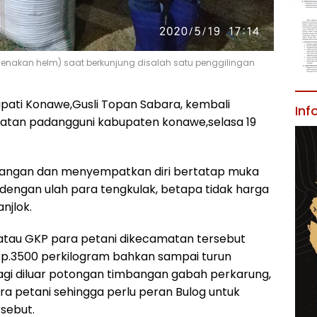
enakan helm) saat berkunjung disalah satu penggilingan
upati Konawe,Gusli Topan Sabara, kembali
Inf
atan padangguni kabupaten konawe,selasa 19
apangan dan menyempatkan diri bertatap muka
dengan ulah para tengkulak, betapa tidak harga
njlok.
 atau GKP para petani dikecamatan tersebut
Rp.3500 perkilogram bahkan sampai turun
agi diluar potongan timbangan gabah perkarung,
para petani sehingga perlu peran Bulog untuk
sebut.