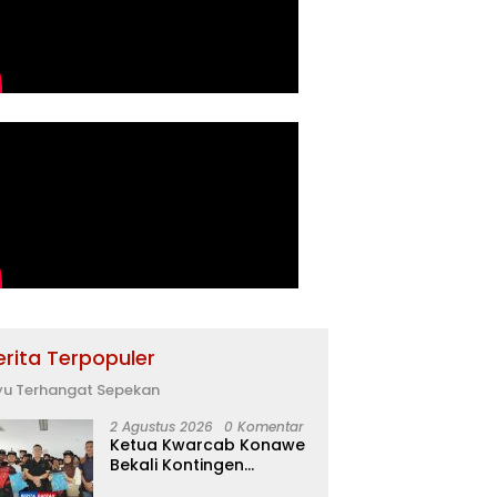
erita Terpopuler
yu Terhangat Sepekan
2 Agustus 2026
0 Komentar
Ketua Kwarcab Konawe
Bekali Kontingen
Jamnas XII dengan