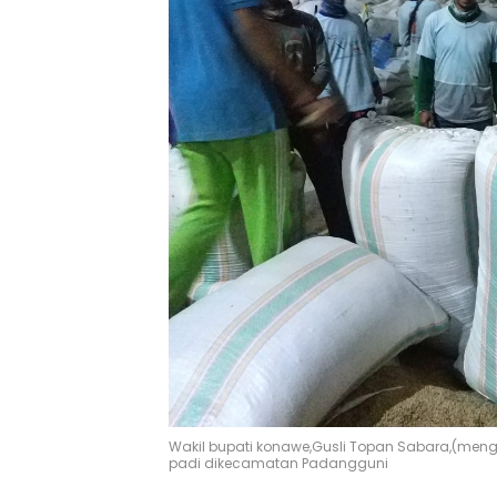
Wakil bupati konawe,Gusli Topan Sabara,(meng
padi dikecamatan Padangguni