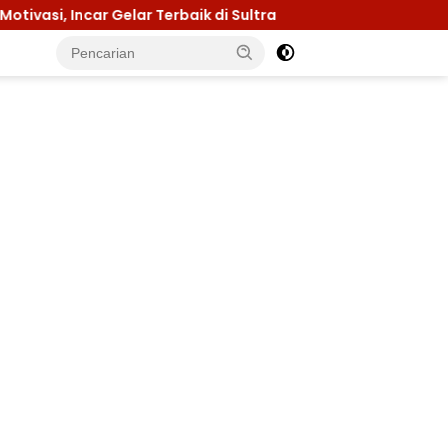
baik di Sultra
Menuju Jamnas 2026, Ketua Kwarcab K