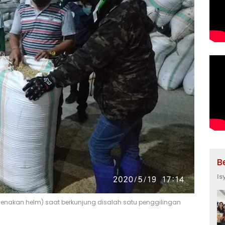
B
Is
enakan helm) saat berkunjung disalah satu penggilingan