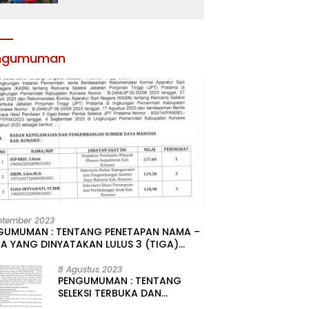
Atribut dan Motivasi,
Incar Gelar Terbaik di
Sultra
ngumuman
ptember 2023
GUMUMAN : TENTANG PENETAPAN NAMA –
A YANG DINYATAKAN LULUS 3 (TIGA)
R HASIL SELEKSI TERBUKA PENGISIAN
ATAN PIMPINAN TINGGI PRATAMA DI
8 Agustus 2023
PENGUMUMAN : TENTANG
GKUNGAN PEMERINTAH DAERAH
SELEKSI TERBUKA DAN
UPATEN KONAWE
KOMPETITIF PENGISIAN 2