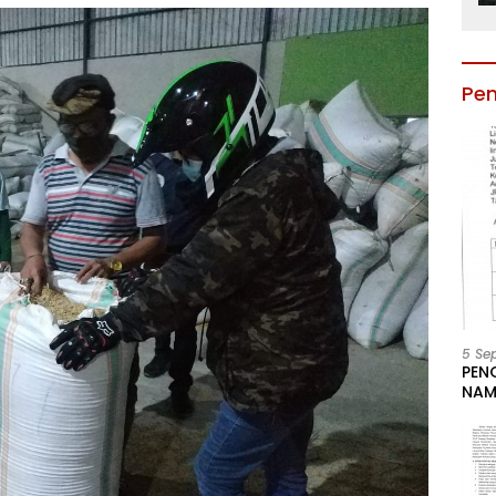
Pe
5 Se
PEN
NAM
BESA
JAB
LIN
KAB