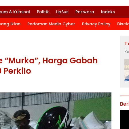
kum & Kriminal
Politik
LipSus
Pariwara
Indeks
sang Iklan
Pedoman Media Cyber
Privacy Policy
Discl
T
Ko
e “Murka”, Harga Gabah
 Perkilo
Ber