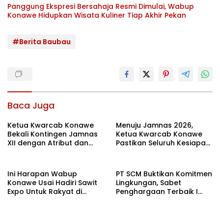
Panggung Ekspresi Bersahaja Resmi Dimulai, Wabup
Konawe Hidupkan Wisata Kuliner Tiap Akhir Pekan
#Berita Baubau
Baca Juga
Ketua Kwarcab Konawe
Menuju Jamnas 2026,
Bekali Kontingen Jamnas
Ketua Kwarcab Konawe
XII dengan Atribut dan
Pastikan Seluruh Kesiapan
Motivasi, Incar Gelar
Kontingen di Cibubur
Terbaik di Sultra
Ini Harapan Wabup
PT SCM Buktikan Komitmen
Konawe Usai Hadiri Sawit
Lingkungan, Sabet
Expo Untuk Rakyat di
Penghargaan Terbaik I
Jakarta
Rehabilitasi DAS 2026