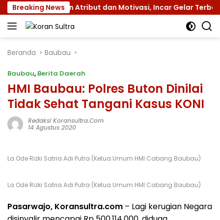
Langsung
 XII dengan Atribut dan Motivasi, Incar Gelar Terbaik di Su
Breaking News
ke
konten
Beranda
Baubau
Baubau
,
Berita Daerah
HMI Baubau: Polres Buton Dinilai
Tidak Sehat Tangani Kasus KONI
Redaksi Koransultra.com
14 Agustus 2020
La Ode Rizki Satria Adi Putra (Ketua Umum HMI Cabang Baubau)
La Ode Rizki Satria Adi Putra (Ketua Umum HMI Cabang Baubau)
Pasarwajo, Koransultra.com
– Lagi kerugian Negara
disinyalir mencapai Rp 500.114.000, diduga