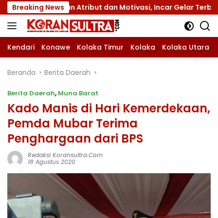
Langsung
gan Atribut dan Motivasi, Incar Gelar Terbaik di Sultra
Breaking News
ke
konten
Kendari
Konawe
Kolaka Timur
Kolaka
Kolaka Utara
Beranda
Berita Daerah
Berita Daerah
,
Muna Barat
Kado Manis di Hari Kemerdekaan,
Pemda Mubar Terima
Penghargaan dari BPS
Redaksi Koransultra.com
18 Agustus 2020