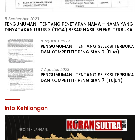
5 September 2023
PENGUMUMAN : TENTANG PENETAPAN NAMA – NAMA YANG
DINYATAKAN LULUS 3 (TIGA) BESAR HASIL SELEKSI TERBUKA
PENGISIAN JABATAN PIMPINAN TINGGI PRATAMA DI
LINGKUNGAN PEMERINTAH DAERAH KABUPATEN KONAWE
8 Agustus 2023
PENGUMUMAN : TENTANG SELEKSI TERBUKA
DAN KOMPETITIF PENGISIAN 2 (Dua)
JABATAN PIMPINAN TINGGI PRATAMA DI
LINGKUNGAN PEMERINTAH DAERAH
KABUPATEN KONAWE
7 Agustus 2023
PENGUMUMAN : TENTANG SELEKSI TERBUKA
DAN KOMPETITIF PENGISIAN 7 (Tujuh)
JABATAN PIMPINAN TINGGI PRATAMA DI
LINGKUNGAN PEMERINTAH DAERAH
KABUPATEN KONAWE
Info Kehilangan