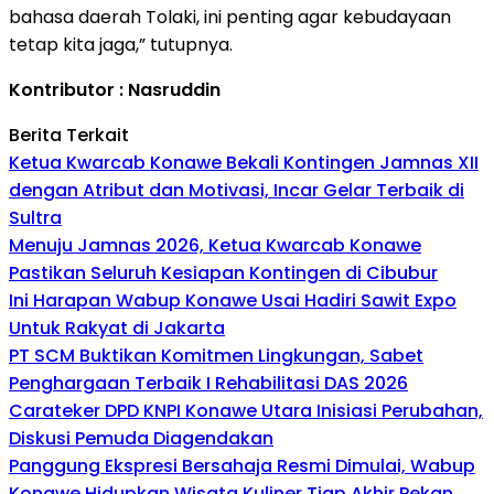
bahasa daerah Tolaki, ini penting agar kebudayaan
tetap kita jaga,” tutupnya.
Kontributor : Nasruddin
Berita Terkait
Ketua Kwarcab Konawe Bekali Kontingen Jamnas XII
dengan Atribut dan Motivasi, Incar Gelar Terbaik di
Sultra
Menuju Jamnas 2026, Ketua Kwarcab Konawe
Pastikan Seluruh Kesiapan Kontingen di Cibubur
Ini Harapan Wabup Konawe Usai Hadiri Sawit Expo
Untuk Rakyat di Jakarta
PT SCM Buktikan Komitmen Lingkungan, Sabet
Penghargaan Terbaik I Rehabilitasi DAS 2026
Carateker DPD KNPI Konawe Utara Inisiasi Perubahan,
Diskusi Pemuda Diagendakan
Panggung Ekspresi Bersahaja Resmi Dimulai, Wabup
Konawe Hidupkan Wisata Kuliner Tiap Akhir Pekan