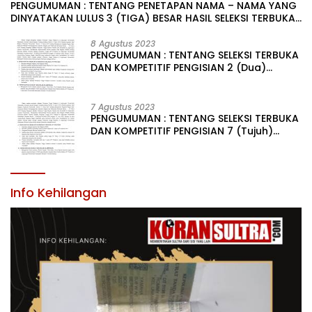
PENGUMUMAN : TENTANG PENETAPAN NAMA – NAMA YANG
DINYATAKAN LULUS 3 (TIGA) BESAR HASIL SELEKSI TERBUKA
PENGISIAN JABATAN PIMPINAN TINGGI PRATAMA DI
LINGKUNGAN PEMERINTAH DAERAH KABUPATEN KONAWE
8 Agustus 2023
PENGUMUMAN : TENTANG SELEKSI TERBUKA
DAN KOMPETITIF PENGISIAN 2 (Dua)
JABATAN PIMPINAN TINGGI PRATAMA DI
LINGKUNGAN PEMERINTAH DAERAH
KABUPATEN KONAWE
7 Agustus 2023
PENGUMUMAN : TENTANG SELEKSI TERBUKA
DAN KOMPETITIF PENGISIAN 7 (Tujuh)
JABATAN PIMPINAN TINGGI PRATAMA DI
LINGKUNGAN PEMERINTAH DAERAH
KABUPATEN KONAWE
Info Kehilangan