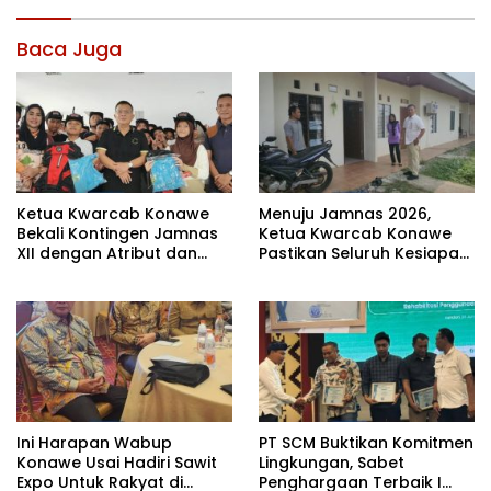
Baca Juga
Ketua Kwarcab Konawe
Menuju Jamnas 2026,
Bekali Kontingen Jamnas
Ketua Kwarcab Konawe
XII dengan Atribut dan
Pastikan Seluruh Kesiapan
Motivasi, Incar Gelar
Kontingen di Cibubur
Terbaik di Sultra
Ini Harapan Wabup
PT SCM Buktikan Komitmen
Konawe Usai Hadiri Sawit
Lingkungan, Sabet
Expo Untuk Rakyat di
Penghargaan Terbaik I