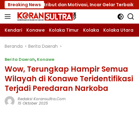
Langsung
ribut dan Motivasi, Incar Gelar Terbaik di Sultra
Breaking News
Me
ke
konten
Kendari
Konawe
Kolaka Timur
Kolaka
Kolaka Utara
Beranda
Berita Daerah
Berita Daerah
,
Konawe
Wow, Terungkap Hampir Semua
Wilayah di Konawe Teridentifikasi
Terjadi Peredaran Narkoba
Redaksi Koransultra.com
15 Oktober 2025