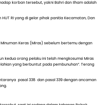
dap korban tersebut, yakni Bahri dan Ilham adalah
HUT RI yang di gelar pihak panitia Kecamatan, Dan
i Minuman Keras (Miras) sebelum bertemu dengan
un kedua orang pelaku ini telah mengkosumsi Miras
elahian yang berbuntut pada pembunuhan”. Terang
 antaranya pasal 338 dan pasal 339 dengan ancaman
ang.
rsebut, saat ini sedang dalam tahanan Polsek