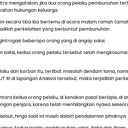
ra mengatakan, jika dua orang pelaku pembunuhan terha
aitan hubungan keluarga.
i secara tiba iba bertemu di acara malam ramah tamah 
erjadilah perkelahian yang berbuntut pembunuhan.
gintrogasi beberapa orang yang di angap saksi.
 saksi, kedua orang pelaku tersebut telah mengkosums
laku dan korban itu, terlibat masalah dendam lama, nam
I di lapangan Anaiwoi tersebut, maka terjadilah perk
ara kedua orang pelaku, di kenakan pasal berlapis, di
ungan penjara, karena telah menhilangkan nyawa seseor
but, hinga saat ini masih dalam pendalaman pihaknya.
ya, kedua pelaku pembunuhan yakni Bahri dan Ilham te