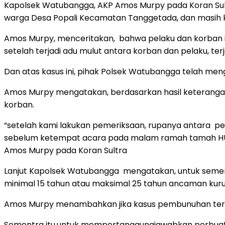
Kapolsek Watubangga, AKP Amos Murpy pada Koran Sult
warga Desa Popali Kecamatan Tanggetada, dan masih k
Amos Murpy, menceritakan, bahwa pelaku dan korban in
setelah terjadi adu mulut antara korban dan pelaku, t
Dan atas kasus ini, pihak Polsek Watubangga telah men
Amos Murpy mengatakan, berdasarkan hasil keterangan
korban.
“setelah kami lakukan pemeriksaan, rupanya antara pe
sebelum ketempat acara pada malam ramah tamah HUT R
Amos Murpy pada Koran Sultra
Lanjut Kapolsek Watubangga mengatakan, untuk sement
minimal 15 tahun atau maksimal 25 tahun ancaman kur
Amos Murpy menambahkan jika kasus pembunuhan terse
Sementra itu,untuk mempertanggungjawabkan perbuatan