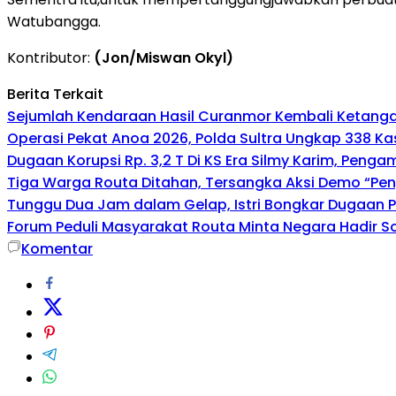
Watubangga.
Kontributor:
(Jon/Miswan Okyl)
Berita Terkait
Sejumlah Kendaraan Hasil Curanmor Kembali Ketangan P
Operasi Pekat Anoa 2026, Polda Sultra Ungkap 338 K
Dugaan Korupsi Rp. 3,2 T Di KS Era Silmy Karim, Penga
Tiga Warga Routa Ditahan, Tersangka Aksi Demo “Pengr
Tunggu Dua Jam dalam Gelap, Istri Bongkar Dugaan 
Forum Peduli Masyarakat Routa Minta Negara Hadir So
Komentar