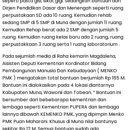
seperti pasta gisi, sikat gigi. Sedangkan bantuan dari
Dirjen Pendidikan Dasar dan Menengah seperti ruang
perpustakaan SD ada 10 ruang. Kemudian rehab
sedang SMP di 5 SMP di Muna dengan jumlah 11 ruang.
Kemudian Rehap berat ada 2 SMP dengan jumlah 5
ruang. Kemudian ruang kelas baru ada 2 ruang, ruang
perpustakkaan 3 ruang serta 1 ruang laboratorium .
Pada sejumlah media di Raha kemarin Magdalena,
Aisisten Deputi Kementrian Kordinator Bidang
Pembangunan Manusia Dan Kebudayaan ( MENKO
PMK ) mengatakan total bantuan berjumlah Rp 165 M.
Bantuan ini dialokasikan pada 4 lokasi diantarnya
Kabupaten Muna, Wawonii dan Tobean. ” Bantuan ini
bersumber dari bebebarapa kementrian dan
lembaga seperti Kementrian PUPERA dan lembaga
lainnya dibawah KEMENKO PMK, yang dipimpin Menko
PMK Puan Maharani. Khusus di Muna nilai bantunya
sekitar Rp 12 M. Semua bantuan sudah ada