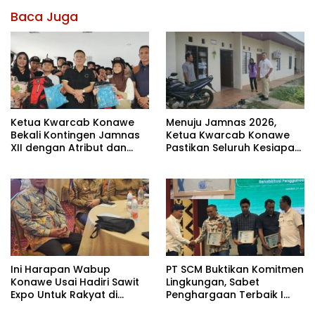
Baca Juga
Ketua Kwarcab Konawe
Menuju Jamnas 2026,
Bekali Kontingen Jamnas
Ketua Kwarcab Konawe
XII dengan Atribut dan
Pastikan Seluruh Kesiapan
Motivasi, Incar Gelar
Kontingen di Cibubur
Terbaik di Sultra
Ini Harapan Wabup
PT SCM Buktikan Komitmen
Konawe Usai Hadiri Sawit
Lingkungan, Sabet
Expo Untuk Rakyat di
Penghargaan Terbaik I
Jakarta
Rehabilitasi DAS 2026