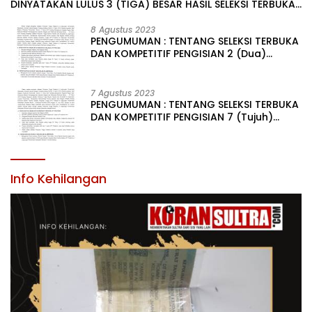
DINYATAKAN LULUS 3 (TIGA) BESAR HASIL SELEKSI TERBUKA
PENGISIAN JABATAN PIMPINAN TINGGI PRATAMA DI
LINGKUNGAN PEMERINTAH DAERAH KABUPATEN KONAWE
8 Agustus 2023
PENGUMUMAN : TENTANG SELEKSI TERBUKA
DAN KOMPETITIF PENGISIAN 2 (Dua)
JABATAN PIMPINAN TINGGI PRATAMA DI
LINGKUNGAN PEMERINTAH DAERAH
KABUPATEN KONAWE
7 Agustus 2023
PENGUMUMAN : TENTANG SELEKSI TERBUKA
DAN KOMPETITIF PENGISIAN 7 (Tujuh)
JABATAN PIMPINAN TINGGI PRATAMA DI
LINGKUNGAN PEMERINTAH DAERAH
KABUPATEN KONAWE
Info Kehilangan