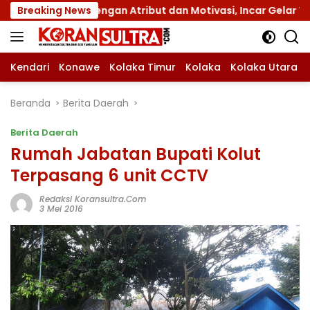
Langsung
I dengan Atribut dan Motivasi, Incar Gelar Terbaik di Sultr
Breaking News
ke
konten
Kendari
Konawe
Kolaka Timur
Kolaka
Kolaka Utara
Beranda
Berita Daerah
Berita Daerah
Rumah Jabatan Bupati Kolut
Terpasang 6 unit CCTV
Redaksi Koransultra.com
3 Mei 2016