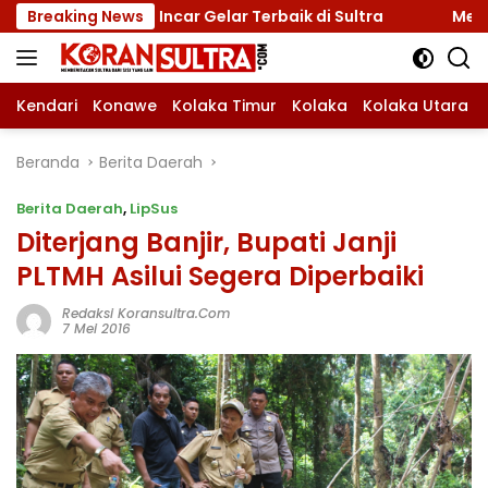
Langsung
ivasi, Incar Gelar Terbaik di Sultra
Breaking News
Menuju Jamnas 
ke
konten
Kendari
Konawe
Kolaka Timur
Kolaka
Kolaka Utara
Beranda
Berita Daerah
Berita Daerah
,
LipSus
Diterjang Banjir, Bupati Janji
PLTMH Asilui Segera Diperbaiki
Redaksi Koransultra.com
7 Mei 2016