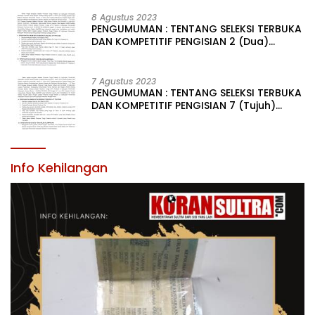
PENGISIAN JABATAN PIMPINAN TINGGI PRATAMA DI
LINGKUNGAN PEMERINTAH DAERAH KABUPATEN KONAWE
8 Agustus 2023
PENGUMUMAN : TENTANG SELEKSI TERBUKA
DAN KOMPETITIF PENGISIAN 2 (Dua)
JABATAN PIMPINAN TINGGI PRATAMA DI
LINGKUNGAN PEMERINTAH DAERAH
KABUPATEN KONAWE
7 Agustus 2023
PENGUMUMAN : TENTANG SELEKSI TERBUKA
DAN KOMPETITIF PENGISIAN 7 (Tujuh)
JABATAN PIMPINAN TINGGI PRATAMA DI
LINGKUNGAN PEMERINTAH DAERAH
KABUPATEN KONAWE
Info Kehilangan