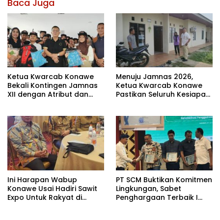
Baca Juga
Ketua Kwarcab Konawe
Menuju Jamnas 2026,
Bekali Kontingen Jamnas
Ketua Kwarcab Konawe
XII dengan Atribut dan
Pastikan Seluruh Kesiapan
Motivasi, Incar Gelar
Kontingen di Cibubur
Terbaik di Sultra
Ini Harapan Wabup
PT SCM Buktikan Komitmen
Konawe Usai Hadiri Sawit
Lingkungan, Sabet
Expo Untuk Rakyat di
Penghargaan Terbaik I
Jakarta
Rehabilitasi DAS 2026