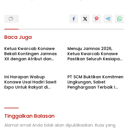
Baca Juga
Ketua Kwarcab Konawe
Menuju Jamnas 2026,
Bekali Kontingen Jamnas
Ketua Kwarcab Konawe
XII dengan Atribut dan
Pastikan Seluruh Kesiapan
Motivasi, Incar Gelar
Kontingen di Cibubur
Terbaik di Sultra
Ini Harapan Wabup
PT SCM Buktikan Komitmen
Konawe Usai Hadiri Sawit
Lingkungan, Sabet
Expo Untuk Rakyat di
Penghargaan Terbaik I
Jakarta
Rehabilitasi DAS 2026
Tinggalkan Balasan
Alamat email Anda tidak akan dipublikasikan.
Ruas yang