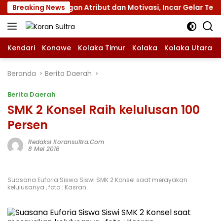
Langsung
mnas XII dengan Atribut dan Motivasi, Incar Gelar Terbaik d
Breaking News
ke
konten
Kendari
Konawe
Kolaka Timur
Kolaka
Kolaka Utara
Beranda
Berita Daerah
Berita Daerah
SMK 2 Konsel Raih kelulusan 100
Persen
Redaksi Koransultra.com
8 Mei 2016
Suasana Euforia Siswa Siswi SMK 2 Konsel saat merayakan
kelulusanya , foto : Kasran