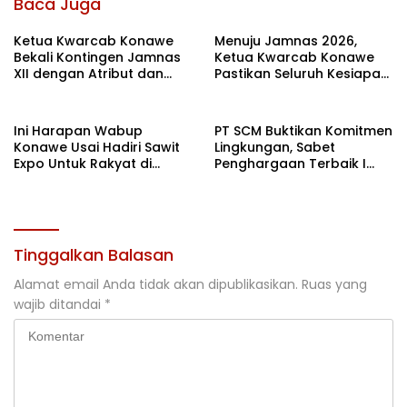
Baca Juga
Ketua Kwarcab Konawe
Menuju Jamnas 2026,
Bekali Kontingen Jamnas
Ketua Kwarcab Konawe
XII dengan Atribut dan
Pastikan Seluruh Kesiapan
Motivasi, Incar Gelar
Kontingen di Cibubur
Terbaik di Sultra
Ini Harapan Wabup
PT SCM Buktikan Komitmen
Konawe Usai Hadiri Sawit
Lingkungan, Sabet
Expo Untuk Rakyat di
Penghargaan Terbaik I
Jakarta
Rehabilitasi DAS 2026
Tinggalkan Balasan
Alamat email Anda tidak akan dipublikasikan.
Ruas yang
wajib ditandai
*