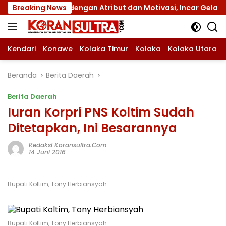
Langsung
Jamnas XII dengan Atribut dan Motivasi, Incar Gelar Terbaik
Breaking News
ke
konten
Kendari
Konawe
Kolaka Timur
Kolaka
Kolaka Utara
Beranda
Berita Daerah
Berita Daerah
Iuran Korpri PNS Koltim Sudah
Ditetapkan, Ini Besarannya
Redaksi Koransultra.com
14 Juni 2016
Bupati Koltim, Tony Herbiansyah
Bupati Koltim, Tony Herbiansyah