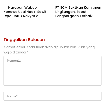
Terbaik di Sultra
Ini Harapan Wabup
PT SCM Buktikan Komitmen
Konawe Usai Hadiri Sawit
Lingkungan, Sabet
Expo Untuk Rakyat di
Penghargaan Terbaik I
Jakarta
Rehabilitasi DAS 2026
Tinggalkan Balasan
Alamat email Anda tidak akan dipublikasikan.
Ruas yang
wajib ditandai
*