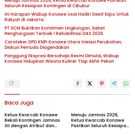
Menuju Jamnas 2026, Ketua Kwarcab Konawe Pastikan
Seluruh Kesiapan Kontingen di Cibubur
Ini Harapan Wabup Konawe Usai Hadiri Sawit Expo Untuk
Rakyat di Jakarta
PT SCM Buktikan Komitmen Lingkungan, Sabet
Penghargaan Terbaik I Rehabilitasi DAS 2026
Carateker DPD KNPI Konawe Utara Inisiasi Perubahan,
Diskusi Pemuda Diagendakan
Panggung Ekspresi Bersahaja Resmi Dimulai, Wabup
Konawe Hidupkan Wisata Kuliner Tiap Akhir Pekan
Baca Juga
Ketua Kwarcab Konawe
Menuju Jamnas 2026,
Bekali Kontingen Jamnas
Ketua Kwarcab Konawe
XII dengan Atribut dan
Pastikan Seluruh Kesiapan
Motivasi, Incar Gelar
Kontingen di Cibubur