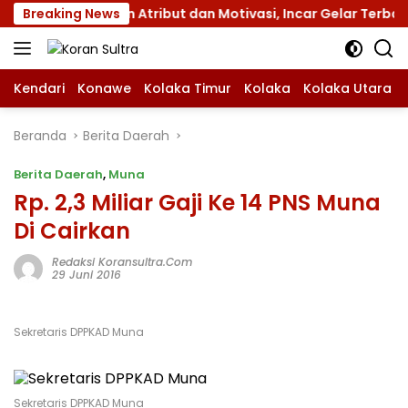
Langsung
s XII dengan Atribut dan Motivasi, Incar Gelar Terbaik di S
Breaking News
ke
konten
Kendari
Konawe
Kolaka Timur
Kolaka
Kolaka Utara
Beranda
Berita Daerah
Berita Daerah
,
Muna
Rp. 2,3 Miliar Gaji Ke 14 PNS Muna
Di Cairkan
Redaksi Koransultra.com
29 Juni 2016
Sekretaris DPPKAD Muna
Sekretaris DPPKAD Muna